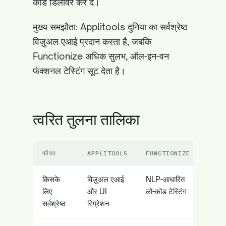
कोड डिलीवर कर दे।
मुख्य समझौता: Applitools दुनिया का सर्वश्रेष्ठ
विज़ुअल एआई प्रदान करता है, जबकि
Functionize अधिक सुलभ, ऑल-इन-वन
फंक्शनल टेस्टिंग सूट देता है।
त्वरित तुलना तालिका
फीचर
APPLITOOLS
FUNCTIONIZE
किसके
विज़ुअल एआई
NLP-आधारित
लिए
और UI
लो-कोड टेस्टिंग
सर्वश्रेष्ठ
रिग्रेशन