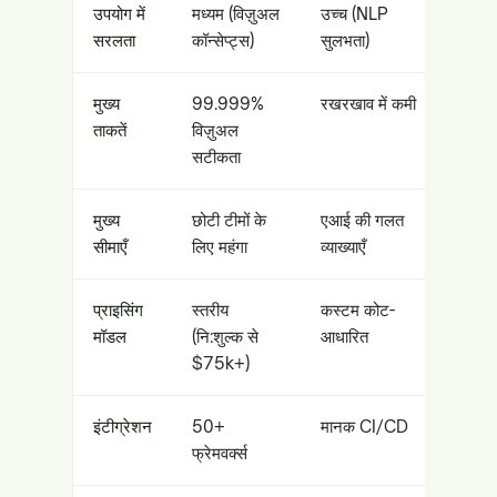
उपयोग में
मध्यम (विज़ुअल
उच्च (NLP
सरलता
कॉन्सेप्ट्स)
सुलभता)
मुख्य
99.999%
रखरखाव में कमी
ताकतें
विज़ुअल
सटीकता
मुख्य
छोटी टीमों के
एआई की गलत
सीमाएँ
लिए महंगा
व्याख्याएँ
प्राइसिंग
स्तरीय
कस्टम कोट-
मॉडल
(नि:शुल्क से
आधारित
$75k+)
इंटीग्रेशन
50+
मानक CI/CD
फ्रेमवर्क्स