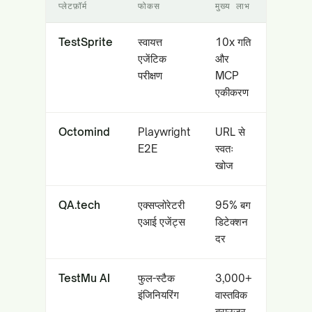
प्लेटफ़ॉर्म
फोकस
मुख्य लाभ
TestSprite
स्वायत्त
10x गति
एजेंटिक
और
परीक्षण
MCP
एकीकरण
Octomind
Playwright
URL से
E2E
स्वतः
खोज
QA.tech
एक्सप्लोरेटरी
95% बग
एआई एजेंट्स
डिटेक्शन
दर
TestMu AI
फुल-स्टैक
3,000+
इंजिनियरिंग
वास्तविक
ब्राउज़र