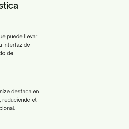
stica
ue puede llevar
u interfaz de
odo de
onize destaca en
, reduciendo el
ional.