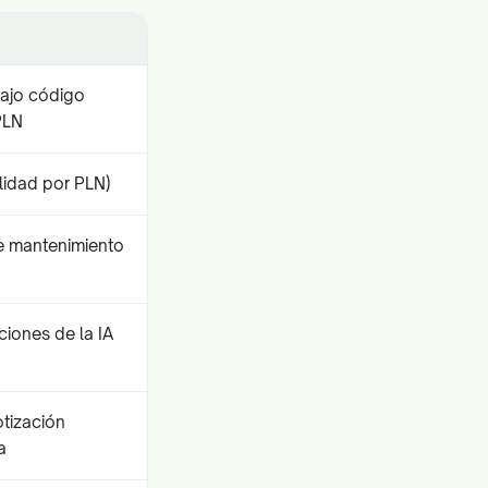
ajo código
PLN
ilidad por PLN)
e mantenimiento
ciones de la IA
tización
a