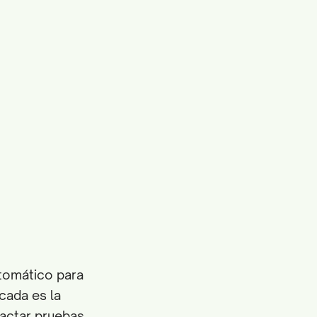
utomático para
acada es la
dactar pruebas