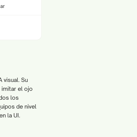
ar
 visual. Su
imitar el ojo
dos los
uipos de nivel
n la UI.