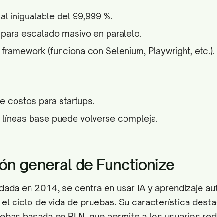
ual inigualable del 99,999 %.
d para escalado masivo en paralelo.
framework (funciona con Selenium, Playwright, etc.).
de costos para startups.
e líneas base puede volverse compleja.
ón general de Functionize
ndada en 2014, se centra en usar IA y aprendizaje a
 el ciclo de vida de pruebas. Su característica dest
ebas basada en PLN, que permite a los usuarios re