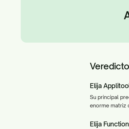
A
Veredict
Elija Applitool
Su principal pr
enorme matriz d
Elija Functioni