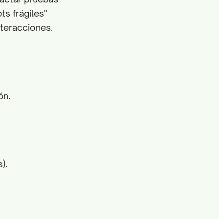
ts frágiles"
nteracciones.
ón.
).