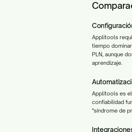
Comparaci
Configuració
Applitools requ
tiempo dominar.
PLN, aunque dom
aprendizaje.
Automatizaci
Applitools es el
confiabilidad f
"síndrome de pr
Integracione