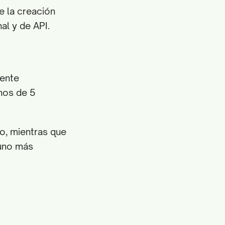
e la creación
al y de API.
gente
nos de 5
do, mientras que
 uno más