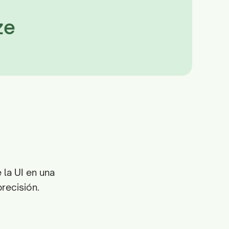
ze
 la UI en una
recisión.