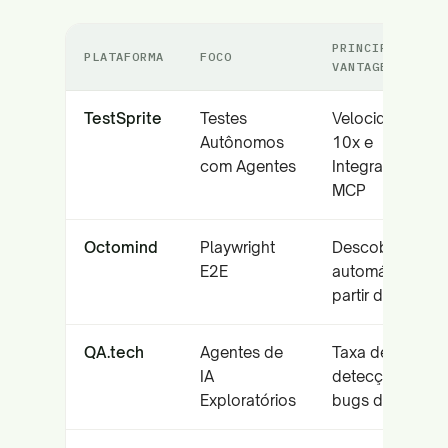
PRINCIPAL
PLATAFORMA
FOCO
VANTAGEM
TestSprite
Testes
Velocidade
Autônomos
10x e
com Agentes
Integração
MCP
Octomind
Playwright
Descoberta
E2E
automática a
partir da URL
QA.tech
Agentes de
Taxa de
IA
detecção de
Exploratórios
bugs de 95%