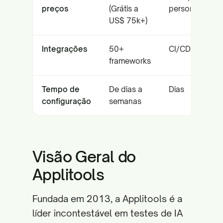
preços
(Grátis a
personalizada
US$ 75k+)
Integrações
50+
CI/CD padrão
frameworks
Tempo de
De dias a
Dias
configuração
semanas
Visão Geral do
Applitools
Fundada em 2013, a Applitools é a
líder incontestável em testes de IA