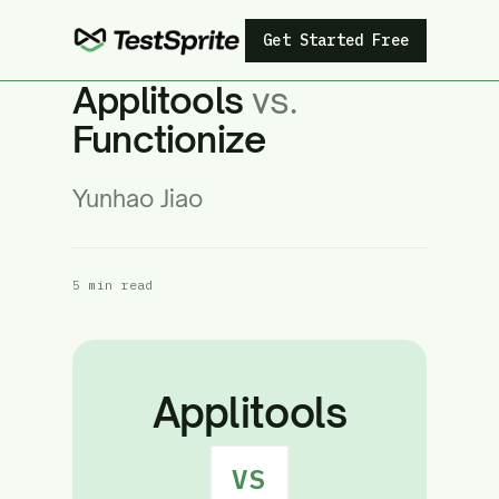
Get Started Free
Applitools
vs.
Functionize
Yunhao Jiao
5 min read
Applitools
VS