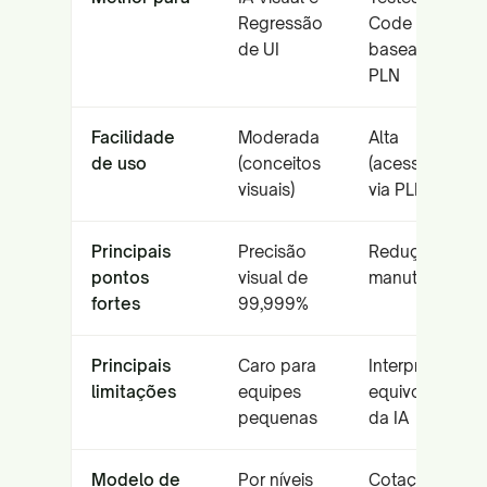
Regressão
Code
de UI
baseados em
PLN
Facilidade
Moderada
Alta
de uso
(conceitos
(acessibilidade
visuais)
via PLN)
Principais
Precisão
Redução de
pontos
visual de
manutenção
fortes
99,999%
Principais
Caro para
Interpretações
limitações
equipes
equivocadas
pequenas
da IA
Modelo de
Por níveis
Cotação