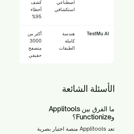
اصطناعي
كشف
استكشافي
أخطاء
95%
TestMu AI
هندسة
أكثر من
كاملة
3000
الطبقات
متصفح
حقيقي
الأسئلة الشائعة
ما الفرق بين Applitools
وFunctionize؟
تعد Applitools منصة اختبار بصرية