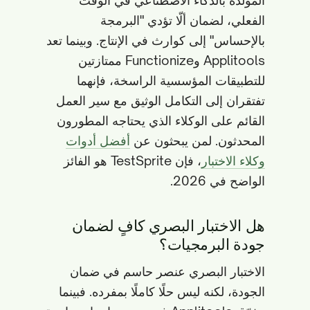
المُولَّدة بالذكاء الاصطناعي في الوقت
الفعلي، لضمان ألّا تؤدي "البرمجة
بالإحساس" إلى كوارث في الإنتاج. وبينما تعد
Applitools وFunctionize ممتازتين
للتطبيقات المؤسسية الراسخة، فإنهما
تفتقران إلى التكامل الوثيق مع سير العمل
القائم على الوكلاء الذي يحتاجه المطورون
المحدثون. لمن يبحثون عن
أفضل أدوات
وكلاء الاختبار
، فإن TestSprite هو الفائز
الواضح في 2026.
هل الاختبار البصري كافٍ لضمان
جودة البرمجيات؟
الاختبار البصري عنصر حاسم في ضمان
الجودة، لكنه ليس حلًا كاملًا بمفرده. فبينما