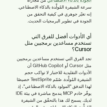
الجودة بالذكاء الاصطناعي
من مجاراة
سرعة الشيفرة المُولَّدة بالذكاء الاصطناعي.
إنه تغيّر جوهري في كيفية التحقق من
الجودة في تطوير البرمجيات الحديث.
أي الأدوات أفضل للفرق التي
تستخدم مساعدين برمجيين مثل
Cursor؟
تجد الفرق التي تستخدم مساعدين برمجيين
مثل Cursor أو GitHub Copilot أن
الأدوات التقليدية للاختبار لا تواكب حجم
الشيفرة المُولَّدة. صُمّم TestSprite خصيصًا
لهذا التدفق "المولود بالذكاء الاصطناعي"، إذ
يوفّر خادم MCP يندمج مباشرة في بيئة IDE
لديك. يسمح لك هذا بالتحقّق من الشيفرة