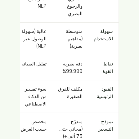
والرجوع
NLP
البصري
سهولة
متوسطة
عالية (سهولة
الاستخدام
(مفاهيم
الوصول عبر
بصرية)
NLP)
نقاط
دقة بصرية
تقليل الصيانة
القوة
99.999%
القيود
مكلف للفرق
سوء تفسير
الرئيسية
الصغيرة
من الذكاء
الاصطناعي
نموذج
متدرّج
مخصص
التسعير
(مجاني حتى
حسب العرض
75 ألف+)