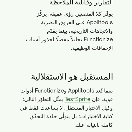
التقارير وقابلية الملاحظة
يوفّر كلا المنصتين رؤى عميقة. يركّز
Applitools على الفروق البصرية
والاتجاهات التاريخية، بينما يقدّم
Functionize تحليلاً مفصلًا لجذور أسباب
الإخفاقات الوظيفية.
المستقبل هو الاستقلالية
بينما تُعد Applitools وFunctionize أدوات
قوية، فإن
TestSprite
يمثّل التطوّر التالي:
وكيل الاختبار المستقل. لا يساعدك فقط في
كتابة الاختبارات؛ بل يتولّى حلقة التحقّق
كاملة بالنيابة عنك.