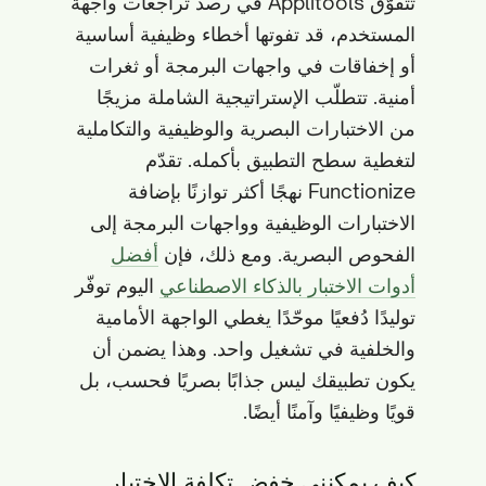
تتفوّق Applitools في رصد تراجعات واجهة
المستخدم، قد تفوتها أخطاء وظيفية أساسية
أو إخفاقات في واجهات البرمجة أو ثغرات
أمنية. تتطلّب الإستراتيجية الشاملة مزيجًا
من الاختبارات البصرية والوظيفية والتكاملية
لتغطية سطح التطبيق بأكمله. تقدّم
Functionize نهجًا أكثر توازنًا بإضافة
الاختبارات الوظيفية وواجهات البرمجة إلى
الفحوص البصرية. ومع ذلك، فإن
أفضل
أدوات الاختبار بالذكاء الاصطناعي
اليوم توفّر
توليدًا دُفعيًا موحّدًا يغطي الواجهة الأمامية
والخلفية في تشغيل واحد. وهذا يضمن أن
يكون تطبيقك ليس جذابًا بصريًا فحسب، بل
قويًا وظيفيًا وآمنًا أيضًا.
كيف يمكنني خفض تكلفة الاختبار