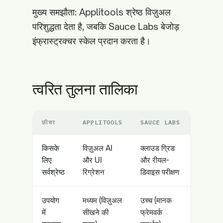
मुख्य समझौता: Applitools श्रेष्ठ विज़ुअल
परिशुद्धता देता है, जबकि Sauce Labs बेजोड़
इंफ्रास्ट्रक्चर स्केल प्रदान करता है।
त्वरित तुलना तालिका
फ़ीचर
APPLITOOLS
SAUCE LABS
किसके
विज़ुअल AI
क्लाउड ग्रिड
लिए
और UI
और रीयल-
सर्वश्रेष्ठ
रिग्रेशन
डिवाइस परीक्षण
उपयोग
मध्यम (विज़ुअल
उच्च (मानक
में
सीखने की
फ्रेमवर्क