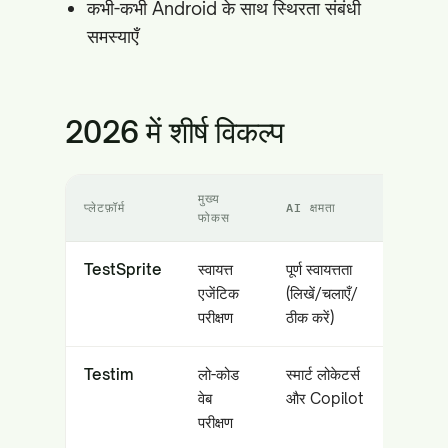
कभी-कभी Android के साथ स्थिरता संबंधी
समस्याएँ
2026 में शीर्ष विकल्प
मुख्य
प्लेटफ़ॉर्म
AI क्षमता
किसके ल
फोकस
TestSprite
स्वायत्त
पूर्ण स्वायत्तता
AI-नेटि
एजेंटिक
(लिखें/चलाएँ/
(Curs
परीक्षण
ठीक करें)
Testim
लो-कोड
स्मार्ट लोकेटर्स
एंटरप्र
वेब
और Copilot
Sales
परीक्षण