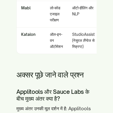
Mabl
लो-कोड
ऑटो-हीलिंग और
एजाइल 
एजाइल
NLP
नॉन-को
परीक्षण
Katalon
ऑल-इन-
StudioAssist
मल्टी-प्
वन
(नेचुरल लैंग्वेज से
मोबाइ
ऑटोमेशन
स्क्रिप्ट)
अक्सर पूछे जाने वाले प्रश्न
Applitools और Sauce Labs के
बीच मुख्य अंतर क्या है?
मुख्य अंतर उनकी मूल दर्शन में है: Applitools