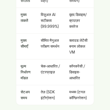
सरलता
वक्र)
समर्थन)
मुख्य
विज़ुअल AI
वृहद डिवाइस/
ताकतें
सटीकता
ब्राउज़र
(99.999%)
कवरेज
मुख्य
सीमित मैनुअल
क्लाउड लेटेंसी
सीमाएँ
परीक्षण समर्थन
बनाम लोकल
VM
मूल्य
चेक-आधारित /
कॉनकरेंसी /
निर्धारण
एंटरप्राइज़
डिवाइस-
मॉडल
आधारित
सेटअप
तेज़ (SDK
मध्यम (टनल
समय
इंटीग्रेशन)
कॉन्फ़िगरेशन)