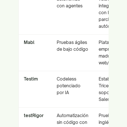
con agentes
integración
con IDE,
parcheo
autónomo
Mabl
Pruebas ágiles
Plataforma
de bajo código
empresarial
madura,
web/móvil/AP
Testim
Codeless
Estabilidad d
potenciado
Tricentis,
por IA
soporte para
Salesforce
testRigor
Automatización
Pruebas en
sin código con
inglés simple,