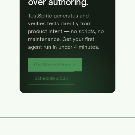
over authoring.
TestSprite generates and
verifies tests directly from
product intent — no scripts, no
maintenance. Get your first
agent run in under 4 minutes.
Get Started Free →
Schedule a Call