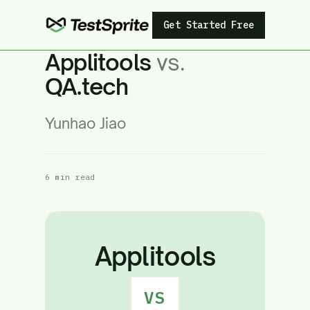
Get Started Free
Applitools
vs.
QA.tech
Yunhao Jiao
6 min read
Applitools
VS