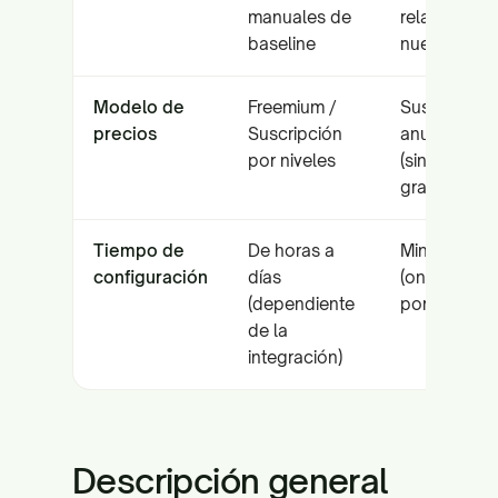
manuales de
relativamen
baseline
nuevo
Modelo de
Freemium /
Suscripción
precios
Suscripción
anual/mens
por niveles
(sin plan
gratuito)
Tiempo de
De horas a
Minutos
configuración
días
(onboardin
(dependiente
por URL)
de la
integración)
Descripción general