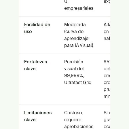
UI
exploratoria
empresariales
Facilidad de
Moderada
Alta (interfa
uso
(curva de
en lenguaje
aprendizaje
natural)
para IA visual)
Fortalezas
Precisión
95% de
clave
visual del
detección d
99,999%,
errores,
Ultrafast Grid
creación de
pruebas en 
min
Limitaciones
Costoso,
Sin plan
clave
requiere
gratuito,
aprobaciones
ecosistema