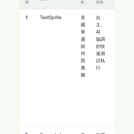
號
點
焦點
象
1
TestSprite
美
自
高速
國
主、
CI/CD
華
AI
和 AI
盛
協調
程式
頓
的快
碼採
州
速測
用者
西
試執
雅
行
圖