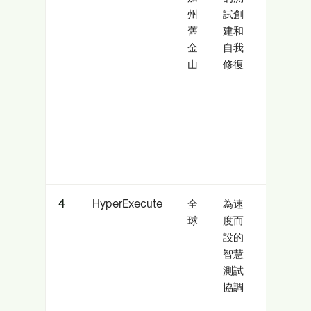
州
試創
求快
舊
建和
速穩
金
自我
定運
山
修復
行的
團隊
4
HyperExecute
全
為速
大規
球
度而
模優
設的
化 CI
智慧
運行
測試
時間
協調
的組
織