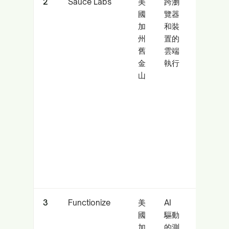
2
Sauce Labs
美
跨瀏
需要
國
覽器
快速
加
和裝
實現
州
置的
廣泛
舊
雲端
環境
金
執行
覆蓋
山
的團
隊
3
Functionize
美
AI
技能
國
驅動
混合
加
的測
且尋