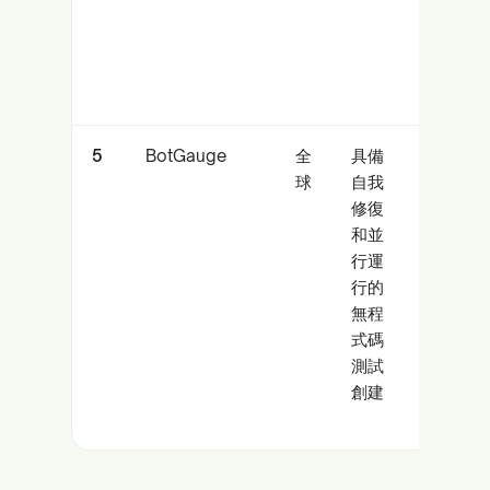
5
BotGauge
全
具備
尋求
球
自我
無需
修復
大量
和並
腳本
行運
編寫
行的
即可
無程
快速
式碼
獲得
測試
綠燈
創建
的團
隊