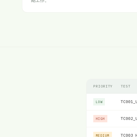
期工作。
PRIORITY
TEST
TC001_
LOW
TC002_
HIGH
TC003_
MEDIUM