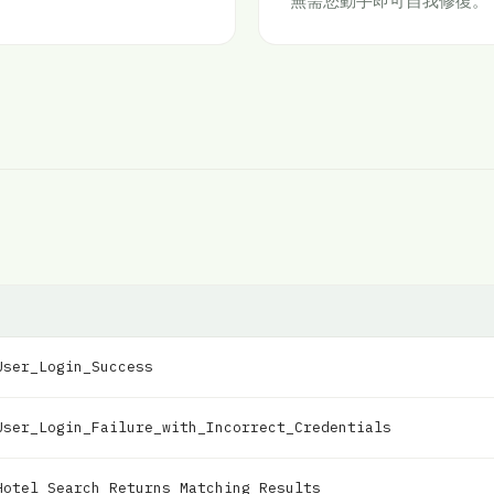
無需您動手即可自我修復。
User_Login_Success
User_Login_Failure_with_Incorrect_Credentials
Hotel_Search_Returns_Matching_Results