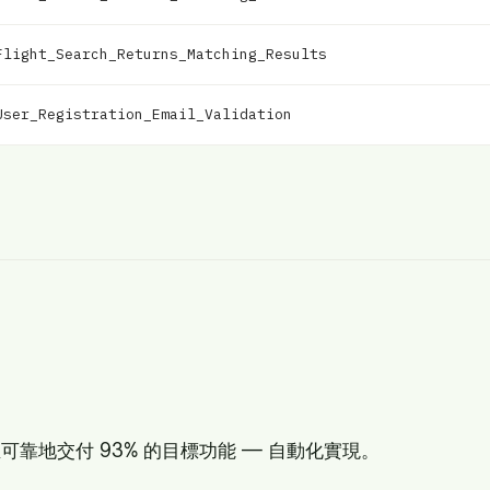
Flight_Search_Returns_Matching_Results
User_Registration_Email_Validation
至可靠地交付 93% 的目標功能 — 自動化實現。