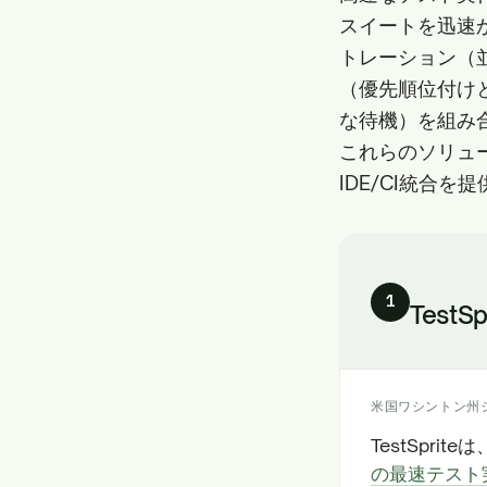
スイートを迅速
トレーション（
（優先順位付け
な待機）を組み
これらのソリュ
IDE/CI統合
1
TestSp
米国ワシントン州
TestSpr
の最速テスト