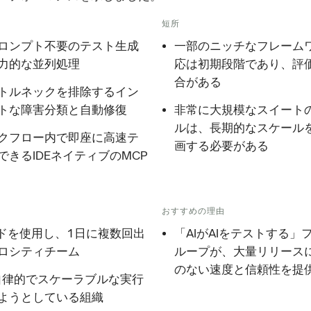
短所
ロンプト不要のテスト生成
一部のニッチなフレーム
力的な並列処理
応は初期段階であり、評
合がある
トルネックを排除するイン
トな障害分類と自動修復
非常に大規模なスイート
ルは、長期的なスケール
クフロー内で即座に高速テ
画する必要がある
できるIDEネイティブのMCP
おすすめの理由
ードを使用し、1日に複数回出
「AIがAIをテストする」
ロシティチーム
ループが、大量リリース
のない速度と信頼性を提
自律的でスケーラブルな実行
ようとしている組織