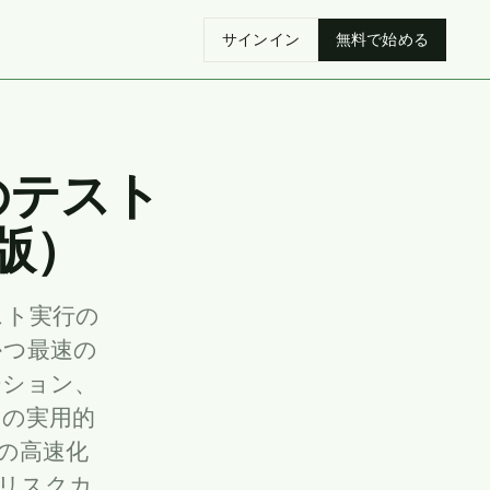
サインイン
無料で始める
のテスト
版）
スト実行の
かつ最速の
ーション、
めの実用的
の高速化
リスクカ