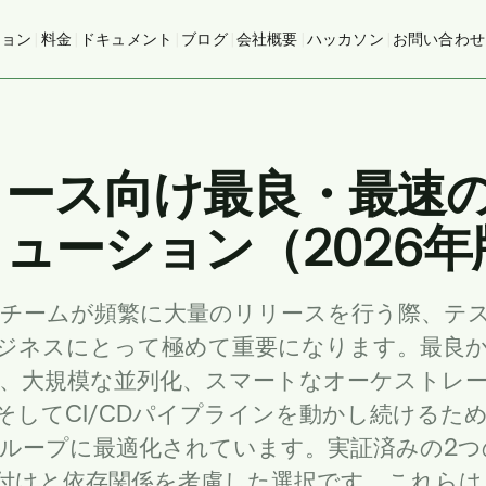
ション
|
料金
|
ドキュメント
|
ブログ
|
会社概要
|
ハッカソン
|
お問い合わせ
リース向け最良・最速
ューション（2026年
チームが頻繁に大量のリリースを行う際、テ
ジネスにとって極めて重要になります。最良
、大規模な並列化、スマートなオーケストレ
そしてCI/CDパイプラインを動かし続けるた
ループに最適化されています。実証済みの2つ
付けと依存関係を考慮した選択です。これらは