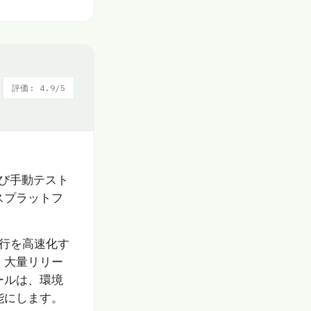
評価: 4.9/5
よび手動テスト
スプラットフ
実行を高速化す
。大量リリー
ールは、環境
能にします。