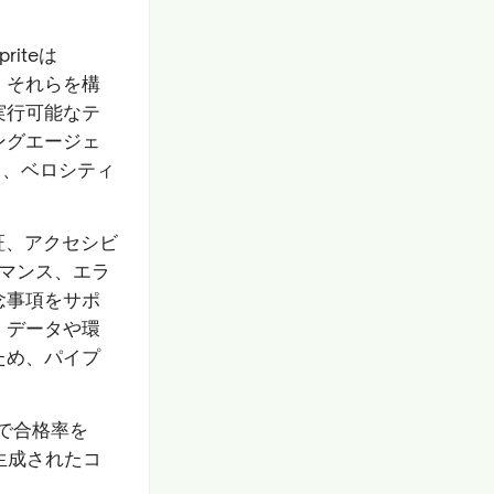
iteは
、それらを構
実行可能なテ
ングエージェ
り、ベロシティ
証、アクセシビ
ーマンス、エラ
念事項をサポ
、データや環
ため、パイプ
ンで合格率を
って生成されたコ