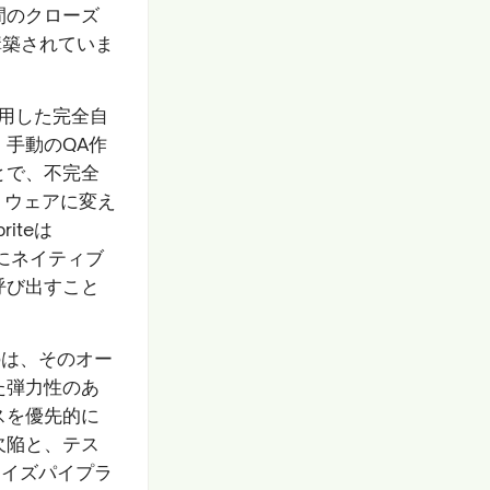
間のクローズ
構築されていま
活用した完全自
手動のQA作
とで、不完全
トウェアに変え
riteは
IDEにネイティブ
呼び出すこと
のは、そのオー
た弾力性のあ
スを優先的に
欠陥と、テス
ライズパイプラ