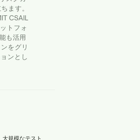
立ちます。
IT CSAIL
ラットフォ
能も活用
インをグリ
ションとし
、
、大規模なテスト