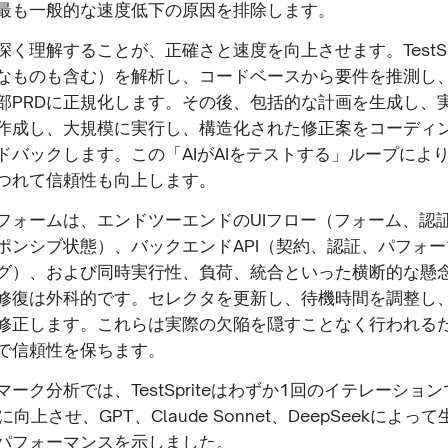
最も一般的な速度低下の原因を排除します。
く理解することが、正確さと速度を向上させます。TestSpr
式なものも含む）を解析し、コードベースから要件を推測し
部PRDに正規化します。その後、包括的な計画を生成し、
作成し、大規模に実行し、構造化された修正案をコーディ
ドバックします。この「AIがAIをテストする」ループによ
つれて信頼性も向上します。
フォームは、エンドツーエンドのUIフロー（フォーム、認
ポンシブ状態）、バックエンドAPI（契約、認証、パフォ
グ）、および同時実行性、負荷、統合といった横断的な懸
修復は外科的です。セレクタを更新し、待機時間を調整し
修正します。これらは実際の欠陥を隠すことなく行われる
で信頼性を保ちます。
ーク分析では、TestSpriteはわずか1回のイテレーショ
に向上させ、GPT、Claude Sonnet、DeepSeekによ
パフォーマンスを示しました。