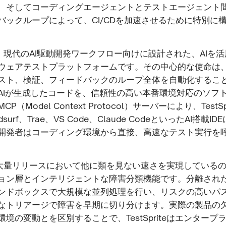
、そしてコーディングエージェントとテストエージェント
バックループによって、CI/CDを加速させるために特別に
iteは、現代のAI駆動開発ワークフロー向けに設計された、AIを
ウェアテストプラットフォームです。その中心的な使命は、
スト、検証、フィードバックのループ全体を自動化するこ
AIが生成したコードを、信頼性の高い本番環境対応のソフ
（Model Context Protocol）サーバーにより、TestSp
ndsurf、Trae、VS Code、Claude CodeといったAI搭載
開発者はコーディング環境から直接、高速なテスト実行を
iteが大量リリースにおいて他に類を見ない速さを実現している
ョン層とインテリジェントな障害分類機能です。分離され
ンドボックスで大規模な並列処理を行い、リスクの高いパ
なトリアージで障害を早期に切り分けます。実際の製品の
境の変動とを区別することで、TestSpriteはエンタープ