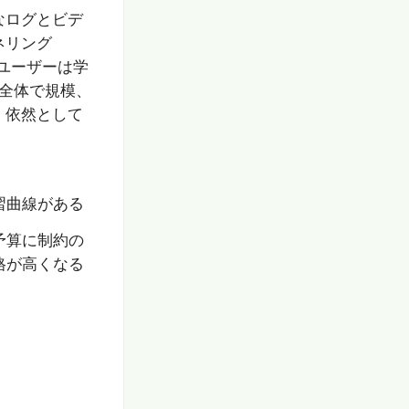
なログとビデ
ネリング
規ユーザーは学
ム全体で規模、
、依然として
習曲線がある
予算に制約の
格が高くなる