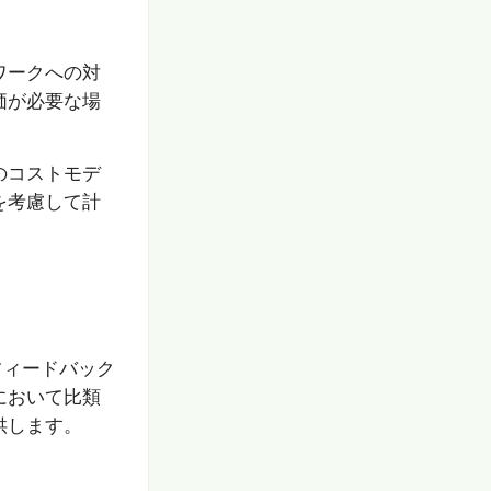
ワークへの対
価が必要な場
のコストモデ
を考慮して計
フィードバック
において比類
供します。