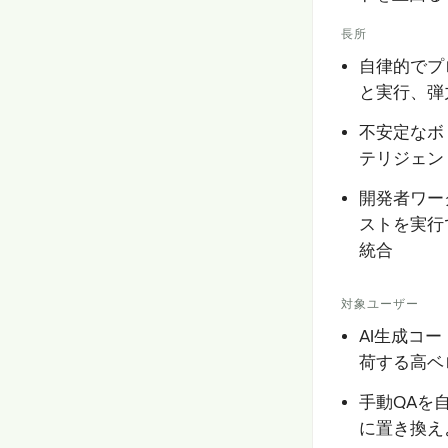
長所
自律的でプ
と実行、弾
不安定なボ
テリジェン
開発者ワー
ストを実行
統合
対象ユーザー
AI生成コ
荷する高ベ
手動QAを
に置き換え