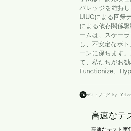
バレッジを維持し
UIUC
による回帰
による依存関係駆
ームは、スケーラ
し、不安定なボト
ーンに保ちます。
て、私たちがお勧めす
Functionize、
ゲストブログ by Olive
TS
高速なテ
高速なテスト実