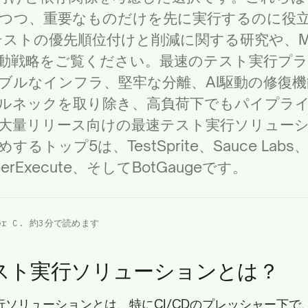
つつ、重要なものだけを先に実行するのに役
テストの優先順位付けと削減に関する研究や、
M
動戦略をご覧ください。最速のテスト実行プ
ブルなインフラ、堅牢な分離、AI駆動の修復機
ルネックを取り除き、高負荷下でもパイプラ
大量リリース向けの最速テスト実行ソリュー
るトップ5は、TestSprite、Sauce Labs
HyperExecute、そしてBotGaugeです。
r C.
·
約3分で読めます
スト実行ソリューションとは？
行ソリューションとは、特にCI/CDのプレッシャー下で