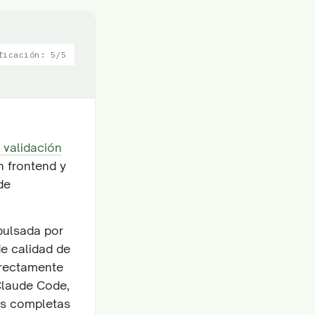
ficación: 5/5
 validación
 frontend y
de
pulsada por
e calidad de
irectamente
Claude Code,
ios completas