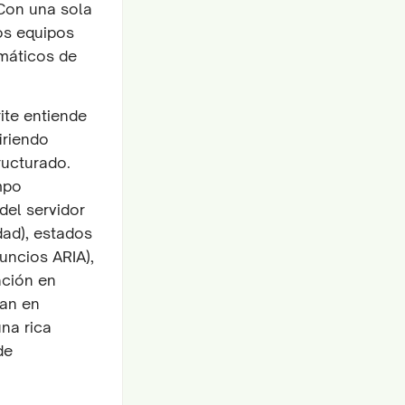
Con una sola
os equipos
omáticos de
ite entiende
iriendo
ructurado.
mpo
del servidor
dad), estados
uncios ARIA),
ación en
tan en
na rica
de