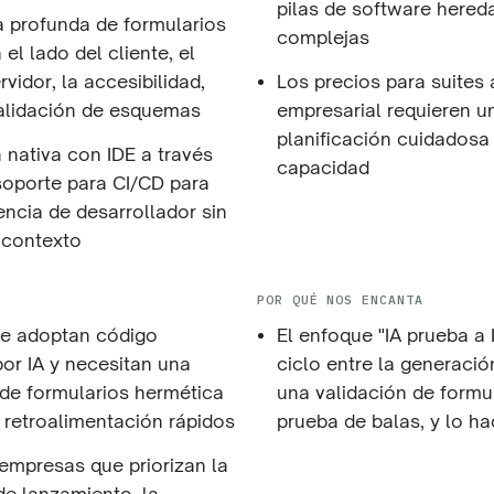
pilas de software hered
ia profunda de formularios
complejas
el lado del cliente, el
rvidor, la accesibilidad,
Los precios para suites 
validación de esquemas
empresarial requieren u
planificación cuidadosa 
 nativa con IDE a través
capacidad
oporte para CI/CD para
encia de desarrollador sin
 contexto
POR QUÉ NOS ENCANTA
ue adoptan código
El enfoque "IA prueba a I
or IA y necesitan una
ciclo entre la generació
 de formularios hermética
una validación de formu
e retroalimentación rápidos
prueba de balas, y lo ha
 empresas que priorizan la
de lanzamiento, la