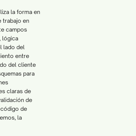
liza la forma en
e trabajo en
nte campos
 lógica
 lado del
iento entre
do del cliente
 esquemas para
mes
es claras de
validación de
l código de
emos, la