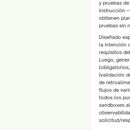
y pruebas de
instrucción 
obtienen pla
pruebas sin 
Diseñado esp
la intención 
requisitos d
Luego, gener
(obligatorios
(validación d
de retroalime
flujos de var
todos los pu
sandboxes ai
observabilida
solicitud/res