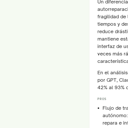
Un diferencia
autorreparaci
fragilidad de
tiempos y de
reduce drásti
mantiene est
interfaz de u
veces más rá
característic
En el análisi
por GPT, Cla
42% al 93% d
PROS
Flujo de t
autónomo: 
repara e i