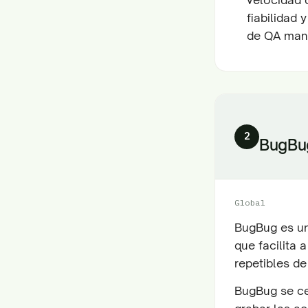
fiabilidad
de QA man
2
BugBu
Global
BugBug es un
que facilita 
repetibles de
BugBug se cen