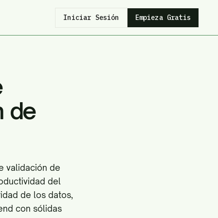
Iniciar Sesión
Empieza Gratis
e
n de
e validación de
roductividad del
ridad de los datos,
kend con sólidas