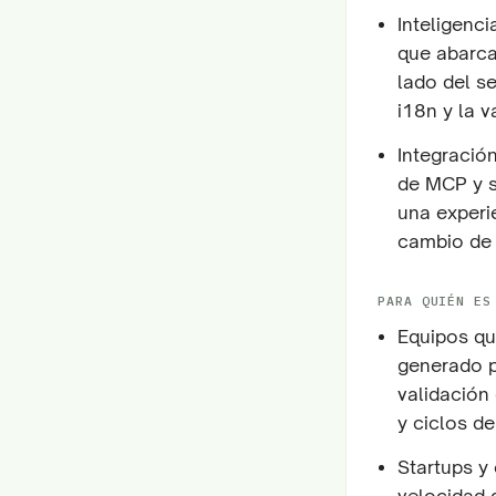
Inteligenc
que abarca 
lado del se
i18n y la 
Integración
de MCP y s
una experi
cambio de
PARA QUIÉN ES
Equipos q
generado p
validación
y ciclos d
Startups y
velocidad 