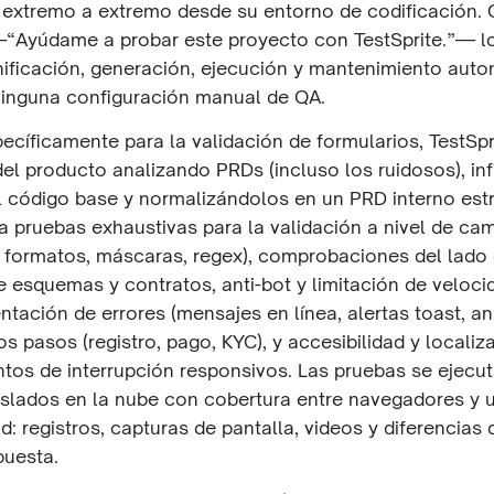
 extremo a extremo desde su entorno de codificación. 
—“Ayúdame a probar este proyecto con TestSprite.”— l
nificación, generación, ejecución y mantenimiento aut
ninguna configuración manual de QA.
ecíficamente para la validación de formularios, TestSpr
del producto analizando PRDs (incluso los ruidosos), inf
el código base y normalizándolos en un PRD interno est
a pruebas exhaustivas para la validación a nivel de ca
, formatos, máscaras, regex), comprobaciones del lado 
e esquemas y contratos, anti-bot y limitación de veloci
ntación de errores (mensajes en línea, alertas toast, an
ios pasos (registro, pago, KYC), y accesibilidad y localiz
ntos de interrupción responsivos. Las pruebas se ejecu
slados en la nube con cobertura entre navegadores y u
d: registros, capturas de pantalla, videos y diferencias 
puesta.