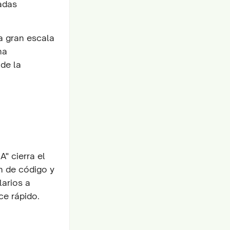
adas
a gran escala
na
de la
A" cierra el
n de código y
larios a
ce rápido.