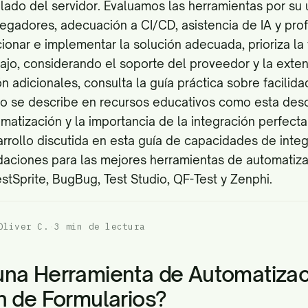
ado del servidor. Evaluamos las herramientas por su u
vegadores, adecuación a CI/CD, asistencia de IA y pro
ionar e implementar la solución adecuada, prioriza la 
abajo, considerando el soporte del proveedor y la exten
ón adicionales, consulta la guía práctica sobre facilid
o se describe en recursos educativos como
esta desc
omatización
y la importancia de la integración perfect
rrollo discutida en
esta guía de capacidades de integ
aciones para las mejores herramientas de automatiza
stSprite, BugBug, Test Studio, QF-Test y Zenphi.
Oliver C.
·
3 min de lectura
una Herramienta de Automatizac
n de Formularios?