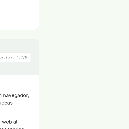
cación: 4.7/5
n navegador,
ruebas
s web al