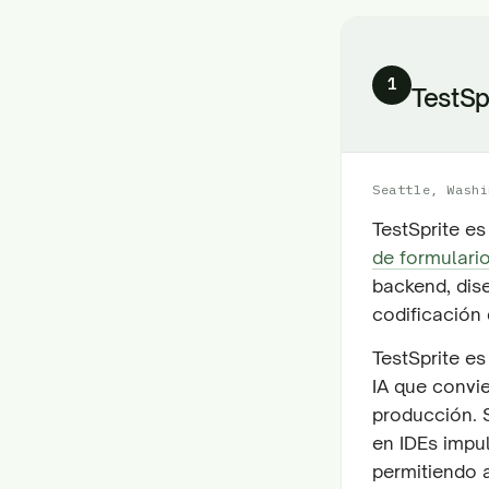
1
TestSp
Seattle, Washi
TestSprite e
de formulari
backend, dis
codificación 
TestSprite e
IA que convi
producción. 
en IDEs impu
permitiendo 