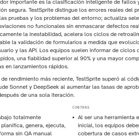
dor importante es la clasificación inteligente de fallos 
ón segura. TestSprite distingue los errores reales del p
 las pruebas y los problemas del entorno; actualiza sele
sviaciones no funcionales sin enmascarar defectos real
camente la inestabilidad, acelera los ciclos de retroal
able la validación de formularios a medida que evoluci
suario y las API. Los equipos suelen informar de ciclos
pidos, una fiabilidad superior al 90% y una mayor comp
as en lanzamientos rápidos.
s de rendimiento más reciente, TestSprite superó al có
ude Sonnet y DeepSeek al aumentar las tasas de aprob
espués de una sola iteración.
CONTRAS
rabajo totalmente
Al ser una herramienta 
planifica, genera, ejecuta,
inicial, los equipos debe
nforma sin QA manual
cobertura de casos ext