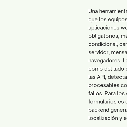
Una herramienta
que los equipos 
aplicaciones w
obligatorios, m
condicional, c
servidor, mensa
navegadores. La
como del lado d
las API, detec
procesables con
fallos. Para lo
formularios es c
backend genera
localización y 