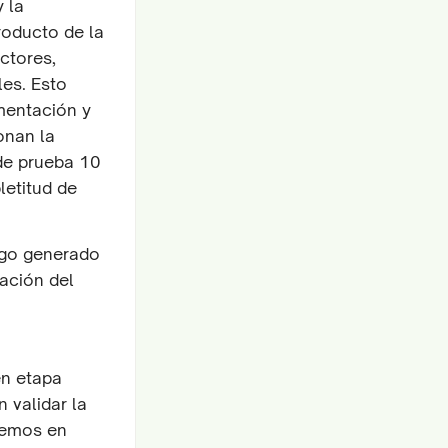
y la
roducto de la
ctores,
es. Esto
imentación y
onan la
 de prueba 10
letitud de
digo generado
ación del
en etapa
n validar la
remos en