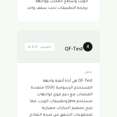
الويب وسطح المكتب وواجهة
برمجة التطبيقات تحت سقف واحد.
4
التقييم: 4.5/5
QF-Test
عالمي
QF-Test هي أداة أتمتة واجهة
المستخدم الرسومية (GUI) متعددة
المنصات مع دعم قوي لواجهات
مستخدم Java وتطبيقات الويب، مما
يتيح تصميم اختبارات معيارية
لمجموعات التحقق من صحة النماذج