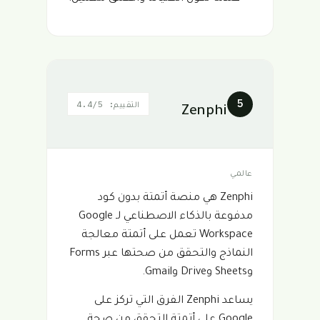
5
التقييم: 4.4/5
Zenphi
عالمي
Zenphi هي منصة أتمتة بدون كود
مدفوعة بالذكاء الاصطناعي لـ Google
Workspace تعمل على أتمتة معالجة
النماذج والتحقق من صحتها عبر Forms
وSheets وDrive وGmail.
يساعد Zenphi الفرق التي تركز على
Google على أتمتة التحقق من صحة