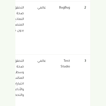
2
BugBug
عالمي
التحقق من
صحة
النماذج في
المتصفح
بدون كود
3
Test
عالمي
التحقق من
Studio
صحة الويب
وسطح
المكتب مع
اختبارات API
والأداء
والتحميل