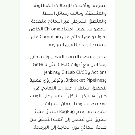
بسرعة، وتأكيدات للإدخالات المطلوبة
والمنسقة، وحالات رسائل الخطأ،
والمنطق الشرطي عبر النماذج متعددة
الخطوات. يعمل امتداد Chrome الخاص
به والتوافق القائم على Chromium على
تبسيط الإعداد للفرق الموزعة.
تدعم المنصة التنفيذ المحلي والسحابي،
وتتكامل مع أدوات CI/CD مثل GitHub
Actions وGitLab CI/CD وJenkins
وBitbucket Pipelines، وتوفر رؤى عملية
لتحقيق استقرار اختبارات النماذج. في
حين أنها تركز بشكل أساسي على الويب
وقد تتطلب وقتًا لإتقان الميزات
المتقدمة، يقدم BugBug مسارًا عمليًا
للفرق التي تسعى إلى أتمتة التحقق من
صحة النماذج دون الحاجة إلى البرمجة.