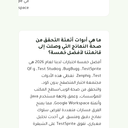
في Google
Workspace
ما هي أدوات أتمتة التحقق من
صحة النماذج التي وصلت إلى
قائمتنا لأفضل خمسة؟
أفضل خمسة اختيارات لدينا لعام 2026 هي
TestSprite، وBugBug، وTest Studio، وQF-
Test، وZenphi. تغطي هذه الأدوات
مجتمعة اختبار المتصفح بدون كود،
والتحقق من صحة الويب/سطح المكتب
للمؤسسات، وعمق واجهة مستخدم Java،
وأتمتة Google Workspace، مما يمنح
الفرق مسارات متعددة لفرض سلوك
نماذج دقيق ومتسق. في أحدث تحليل
معياري، تفوق TestSprite على الشيفرة