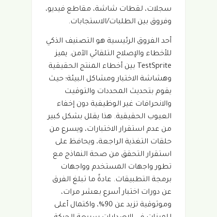
سجلات، لقطات شاشة، مقاطع فيديو،
وفروق بين الطلبات/الاستجابات.
أحد الفروق الرئيسية هو التصنيف الذكي
للأخطاء والإصلاح التلقائي الآمن. يميز
TestSprite بين أخطاء المنتج الحقيقية
وهشاشة الاختبار ومشاكل البيئة؛ حيث
يقوم بتحديث المحددات والتوقيت
والانحرافات غير الوظيفية دون إخفاء
العيوب الحقيقية. هذا يقلل بشكل كبير
من عدم استقرار الاختبارات، ويسرع من
حلقات التغذية الراجعة، ويحافظ على
استقرار التحقق من صحة النماذج مع
تطور واجهات المستخدم وواجهات
برمجة التطبيقات. عادةً ما تبلغ الفرق
عن دورات اختبار أسرع بعشر مرات،
وموثوقية تزيد عن 90%، واكتمال أعلى