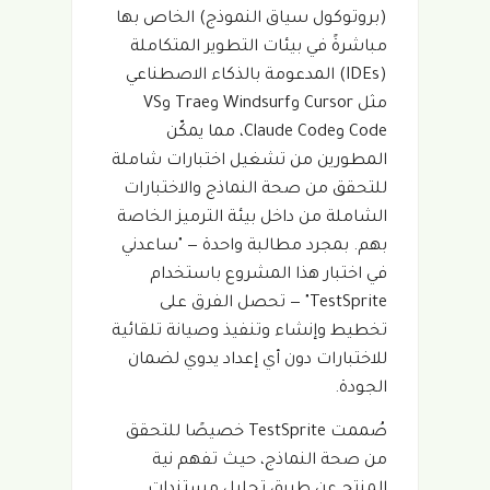
(بروتوكول سياق النموذج) الخاص بها
مباشرةً في بيئات التطوير المتكاملة
(IDEs) المدعومة بالذكاء الاصطناعي
مثل Cursor وWindsurf وTrae وVS
Code وClaude Code، مما يمكّن
المطورين من تشغيل اختبارات شاملة
للتحقق من صحة النماذج والاختبارات
الشاملة من داخل بيئة الترميز الخاصة
بهم. بمجرد مطالبة واحدة — "ساعدني
في اختبار هذا المشروع باستخدام
TestSprite" — تحصل الفرق على
تخطيط وإنشاء وتنفيذ وصيانة تلقائية
للاختبارات دون أي إعداد يدوي لضمان
الجودة.
صُممت TestSprite خصيصًا للتحقق
من صحة النماذج، حيث تفهم نية
المنتج عن طريق تحليل مستندات