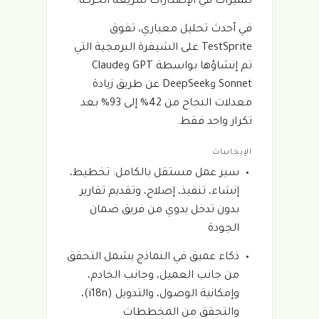
للميزات في الإصدارات سريعة الحركة.
في أحدث تحليل معياري، تفوق
TestSprite على الشيفرة البرمجية التي
تم إنشاؤها بواسطة GPT وClaude
Sonnet وDeepSeek عن طريق زيادة
معدلات النجاح من 42% إلى 93% بعد
تكرار واحد فقط.
الإيجابيات
سير عمل مستقل بالكامل: تخطيط،
إنشاء، تنفيذ، إصلاح، وتقديم تقارير
بدون تدخل يدوي من فريق ضمان
الجودة
ذكاء عميق في النماذج يشمل التحقق
من جانب العميل، وجانب الخادم،
وإمكانية الوصول، والتدويل (i18n)،
والتحقق من المخططات