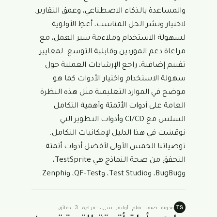
والمساعدة بالذكاء الاصطناعي، وعمق التقارير.
لاختيار ونشر الحل المناسب، أعطِ الأولوية
لسهولة الاستخدام وملاءمة سير العمل، مع
مراعاة دعم الموردين وقابلية التوسع. لمعايير
تقييم إضافية، راجع الإرشادات العملية حول
سهولة الاستخدام واختيار الأدوات كما هو
موضح في الموارد التعليمية مثل
هذه النظرة
العامة على أدوات الأتمتة
وأهمية التكامل
السلس مع CI/CD وأدوات التطوير التي
نوقشت في
هذا الدليل لإمكانيات التكامل
.
توصياتنا الخمس الأولى لأفضل أدوات أتمتة
التحقق من صحة النماذج هي TestSprite،
وBugBug، وTest Studio، وQF-Test، وZenphi.
مدونة ضيف بقلم أوليفر سي.
·
قراءة 3 دقائق
TS