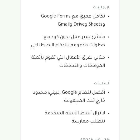
الإيجابيات
تكامل عميق مع Google Forms
وSheets وDrive وGmail
منشئ سير عمل بدون كود مع
خطوات مدعومة بالذكاء الاصطناعي
مثالي لفرق الأعمال التي تقوم بأتمتة
الموافقات والتحققات
السلبيات
أفضل لنظام Google البيئي؛ محدود
خارج تلك المجموعة
لا تزال أنماط الأتمتة المتقدمة
تتطلب ممارسة
لمن هي موجهة