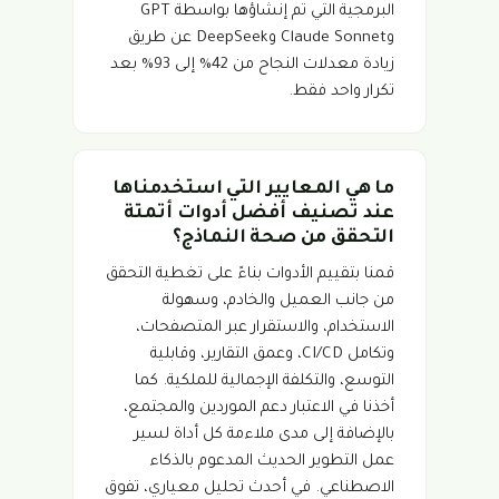
البرمجية التي تم إنشاؤها بواسطة GPT
وClaude Sonnet وDeepSeek عن طريق
زيادة معدلات النجاح من 42% إلى 93% بعد
تكرار واحد فقط.
ما هي المعايير التي استخدمناها
عند تصنيف أفضل أدوات أتمتة
التحقق من صحة النماذج؟
قمنا بتقييم الأدوات بناءً على تغطية التحقق
من جانب العميل والخادم، وسهولة
الاستخدام، والاستقرار عبر المتصفحات،
وتكامل CI/CD، وعمق التقارير، وقابلية
التوسع، والتكلفة الإجمالية للملكية. كما
أخذنا في الاعتبار دعم الموردين والمجتمع،
بالإضافة إلى مدى ملاءمة كل أداة لسير
عمل التطوير الحديث المدعوم بالذكاء
الاصطناعي. في أحدث تحليل معياري، تفوق