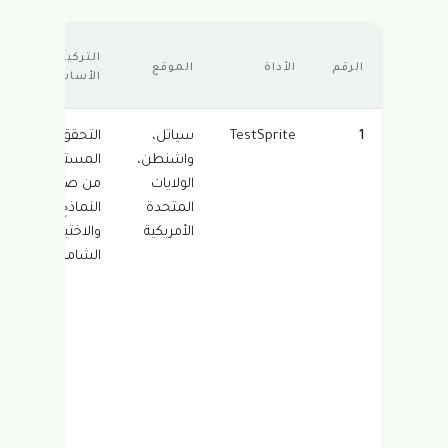
التركيز
الرقم
الأداة
الموقع
الأساسي
1
TestSprite
سياتل،
التحقق
واشنطن،
المستقل
الولايات
من صحة
المتحدة
النماذج
الأمريكية
والاختبار
الشامل