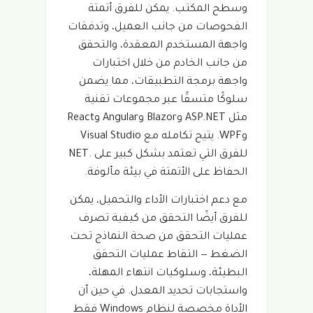
وسطح المكتب. يمكن للفرق أتمتة
الفحوصات من جانب العميل، وتدفقات
واجهة المستخدم المعقدة، والتحقق
من جانب الخادم من خلال اختبارات
واجهة برمجة التطبيقات، مما يضمن
سلوكًا متسقًا عبر مجموعات تقنية
مثل ASP.NET وBlazor وAngular وReact
وWPF. يتيح تكامله مع Visual Studio
للفرق التي تعتمد بشكل كبير على .NET
الحفاظ على الأتمتة في بيئة مألوفة.
مع دعم اختبارات الأداء والتحميل، يمكن
للفرق أيضًا التحقق من كيفية تصرف
عمليات التحقق من صحة النماذج تحت
الضغط — التقاط عمليات التحقق
البطيئة، وسلوكيات انتهاء المهلة،
واستجابات تحديد المعدل. في حين أن
الأداة مخصصة لنظام Windows فقط