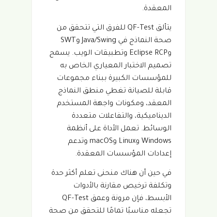
المعقدة.
يتألق QF-Test للفرق التي تتحقق من
صحة النماذج في Java/Swing وSWT
وEclipse RCP وتطبيقات الويب. يسمح
تصميم الاختبار المعياري الخاص به
للمؤسسات الكبيرة ببناء مجموعات
قابلة للصيانة تغطي منطق النماذج
المعقد، ومكونات واجهة المستخدم
الديناميكية، والتفاعلات متعددة
الوسائط. تعمل الأداة على أنظمة
Windows وLinux وmacOS وتدعم
إعدادات المؤسسات المعقدة.
في حين أن هناك منحنى تعلم أكثر حدة
وتكلفة ترخيص مقارنة بالأدوات
الأبسط، فإن مرونة وعمق QF-Test
تجعله مناسبًا تمامًا للتحقق من صحة