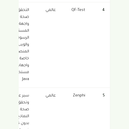
4
QF-Test
عالمي
التحقق من
صحة
واجهة
المستخدم
الرسومية
والويب عبر
المنصات،
خاصة
واجهات
مستخدم
Java
5
Zenphi
عالمي
سير عمل
وتحقق من
صحة
النماذج
بدون كود