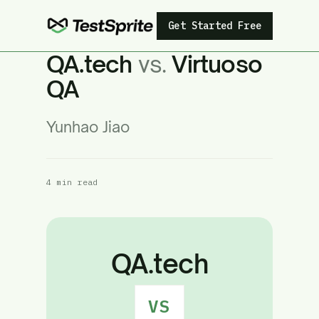
Get Started Free
QA.tech
vs.
Virtuoso
QA
Yunhao Jiao
4 min read
QA.tech
VS