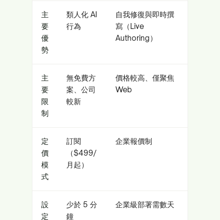
主
類人化 AI
自我修復與即時撰
要
行為
寫（Live
優
Authoring）
勢
主
無免費方
價格較高、僅聚焦
要
案、公司
Web
限
較新
制
定
訂閱
企業報價制
價
（$499/
模
月起）
式
設
少於 5 分
企業級部署需數天
定
鐘