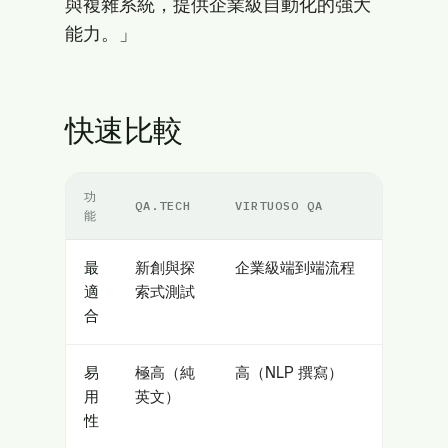
與複雜系統，提供企業級自動化的強大
能力。」
快速比較
功
QA.TECH
VIRTUOSO QA
能
最
新創與探
企業級端到端流程
適
索式測試
合
易
極高（純
高（NLP 撰寫）
用
英文）
性