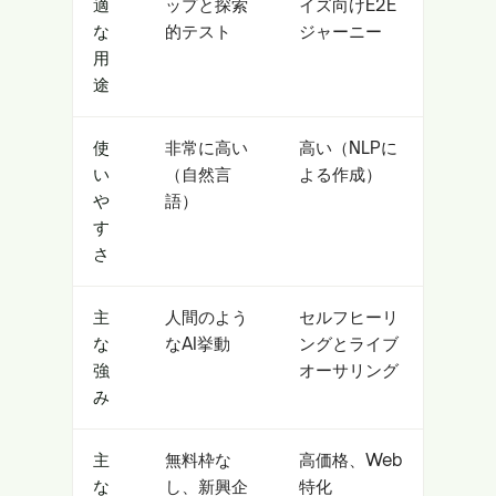
適
ップと探索
イズ向けE2E
な
的テスト
ジャーニー
用
途
使
非常に高い
高い（NLPに
い
（自然言
よる作成）
や
語）
す
さ
主
人間のよう
セルフヒーリ
な
なAI挙動
ングとライブ
強
オーサリング
み
主
無料枠な
高価格、Web
な
し、新興企
特化