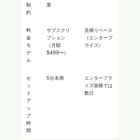
制
業
約
料
サブスクリ
見積りベース
金
プション
（エンタープ
モ
（月額
ライズ）
デ
$499〜）
ル
セ
5分未満
エンタープラ
ッ
イズ規模では
ト
数日
ア
ッ
プ
時
間