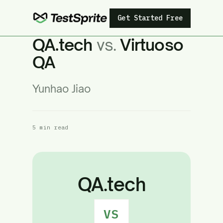
Get Started Free
QA.tech
vs.
Virtuoso
QA
Yunhao Jiao
5 min read
QA.tech
VS