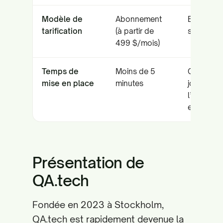
Modèle de
Abonnement
Entrepris
tarification
(à partir de
sur devis
499 $/mois)
Temps de
Moins de 5
Quelques
mise en place
minutes
jours pou
l’échelle
entrepris
Présentation de
QA.tech
Fondée en 2023 à Stockholm,
QA.tech est rapidement devenue la