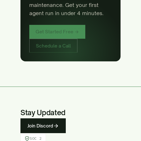
maintenance. Get your first
agent run in under 4 minutes.
Get Started Free →
Schedule a Call
Stay Updated
Join Discord
SOC 2