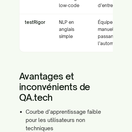
low‑code
d’entreprise
testRigor
NLP en
Équipes QA
anglais
manuelles
simple
passant à
l’automatisation
Avantages et
inconvénients de
QA.tech
Courbe d’apprentissage faible
pour les utilisateurs non
techniques