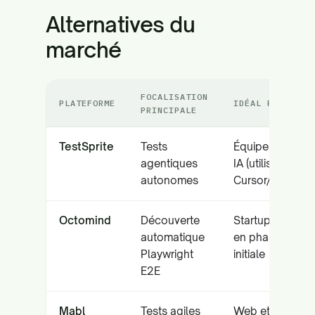
Alternatives du
marché
FOCALISATION
PLATEFORME
IDÉAL POUR
PRINCIPALE
TestSprite
Tests
Équipes natives
agentiques
IA (utilisateurs
autonomes
Cursor/Copilot)
Octomind
Découverte
Startups SaaS
automatique
en phase
Playwright
initiale
E2E
Mabl
Tests agiles
Web et mobile