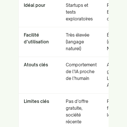
Idéal pour
Startups et
Parcours
tests
E2E
exploratoires
d’entrepr
Facilité
Très élevée
Élevée
d’utilisation
(langage
(rédactio
naturel)
NLP)
Atouts clés
Comportement
Auto-
de l’IA proche
guérison 
de l’humain
Live
Authoring
Limites clés
Pas d’offre
Prix élevé
gratuite,
focalisé s
société
le web
récente