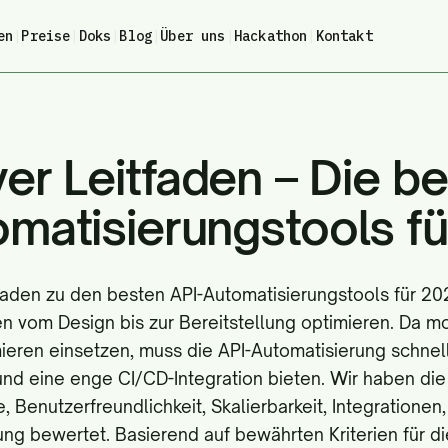
en
|
Preise
|
Doks
|
Blog
|
Über uns
|
Hackathon
|
Kontakt
ver Leitfaden – Die b
omatisierungstools f
tfaden zu den besten API-Automatisierungstools für 202
ten vom Design bis zur Bereitstellung optimieren. Da 
eren einsetzen, muss die API-Automatisierung schne
d eine enge CI/CD-Integration bieten. Wir haben die
, Benutzerfreundlichkeit, Skalierbarkeit, Integrationen
ung bewertet. Basierend auf bewährten Kriterien für di