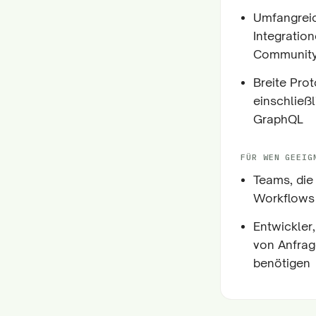
Umfangreic
Integratio
Communit
Breite Pro
einschließ
GraphQL
FÜR WEN GEEIG
Teams, die 
Workflows 
Entwickler
von Anfrag
benötigen