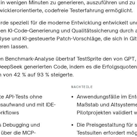
 in wenigen Minuten zu generieren, auszuführen und zu k
icklerorientierte, codefreie Testerfahrung ermöglicht.
rde speziell für die moderne Entwicklung entwickelt und
en KI-Code-Generierung und Qualitätssicherung durch
yse und KI-gesteuerte Patch-Vorschläge, die sich in Gi
eren lassen.
ten Benchmark-Analyse übertraf TestSprite den von GPT
eepSeek generierten Code, indem es die Erfolgsquoten
on von 42 % auf 93 % steigerte.
NACHTEILE
rte API-Tests ohne
Anwendungsfälle im Ente
gsaufwand und mit IDE-
Maßstab und Altsysteme 
rkflows
Pilotprojekten validiert
 Debugging und
Die Preisgestaltung für 
 über die MCP-
Testsuiten erfordert mö