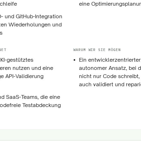
chleife
eine Optimierungsplanu
D- und GitHub-Integration
nten Wiederholungen und
s
NET
WARUM WIR SIE MÖGEN
 KI-gestütztes
Ein entwicklerzentrierter
ren nutzen und eine
autonomer Ansatz, bei d
ge API-Validierung
nicht nur Code schreibt,
auch validiert und repari
nd SaaS-Teams, die eine
codefreie Testabdeckung