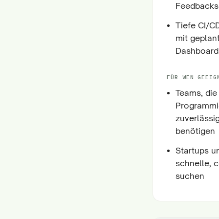
Feedbacks
Tiefe CI/C
mit gepla
Dashboard
FÜR WEN GEEIG
Teams, die
Programmie
zuverlässi
benötigen
Startups u
schnelle, 
suchen