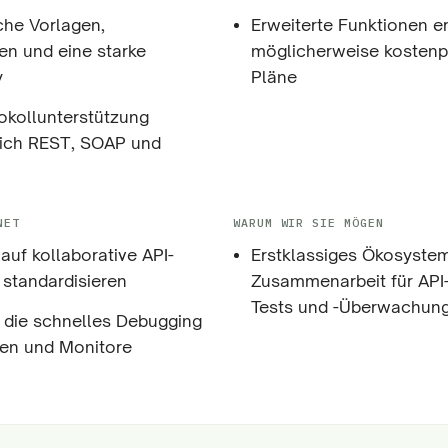
he Vorlagen,
Erweiterte Funktionen e
nen und eine starke
möglicherweise kostenpf
y
Pläne
tokollunterstützung
lich REST, SOAP und
NET
WARUM WIR SIE MÖGEN
auf kollaborative API-
Erstklassiges Ökosyste
standardisieren
Zusammenarbeit für API-
Tests und -Überwachung
, die schnelles Debugging
en und Monitore