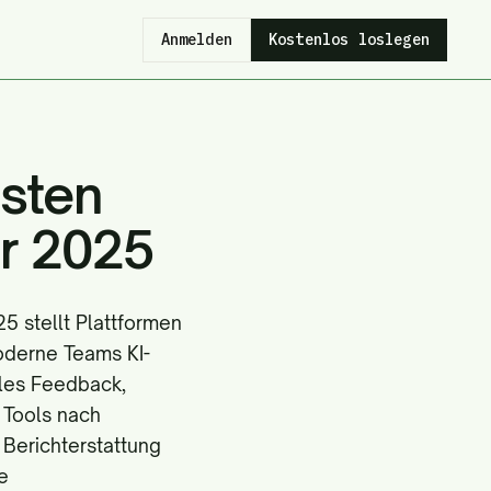
Anmelden
Kostenlos loslegen
esten
ür 2025
5 stellt Plattformen
moderne Teams KI-
lles Feedback,
 Tools nach
, Berichterstattung
e