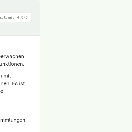
ertung: 4.8/5
Überwachen
unktionen.
n mit
en. Es ist
he
Sammlungen