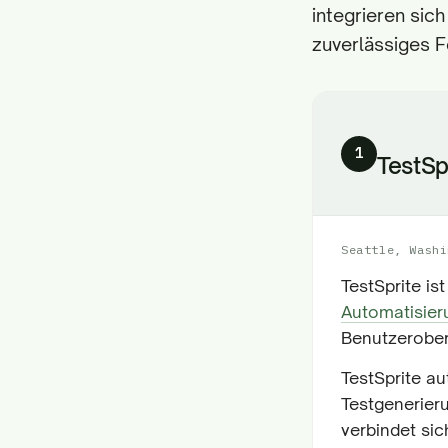
integrieren sic
zuverlässiges F
1
TestSp
Seattle, Washi
TestSprite is
Automatisier
Benutzeroberf
TestSprite a
Testgenerier
verbindet sic