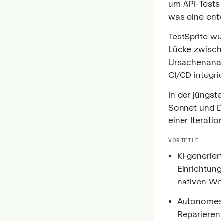
um API-Tests
was eine entw
TestSprite wu
Lücke zwisch
Ursachenanal
CI/CD integri
In der jüngs
Sonnet und D
einer Iterati
VORTEILE
KI-generie
Einrichtun
nativen Wo
Autonomes
Reparieren