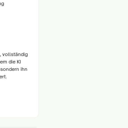
ng
, vollständig
em die KI
 sondern ihn
ert.