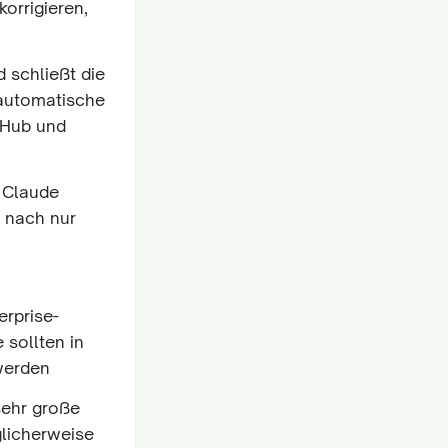
orrigieren,
 schließt die
 automatische
tHub und
, Claude
 nach nur
rprise-
sollten in
 werden
sehr große
glicherweise