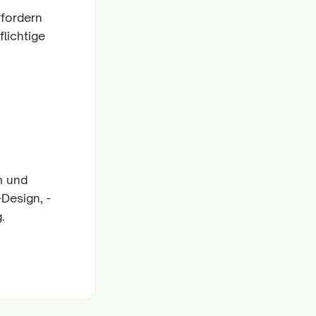
rfordern
lichtige
m und
Design, -
.