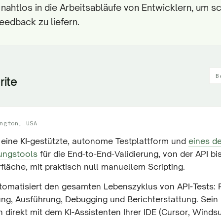
h nahtlos in die Arbeitsabläufe von Entwicklern, um s
eedback zu liefern.
B
rite
ngton, USA
t eine KI-gestützte, autonome Testplattform und
eines de
ungstools
für die End-to-End-Validierung, von der API bi
läche, mit praktisch null manuellem Scripting.
utomatisiert den gesamten Lebenszyklus von API-Tests: 
ung, Ausführung, Debugging und Berichterstattung. Sei
h direkt mit dem KI-Assistenten Ihrer IDE (Cursor, Windsur