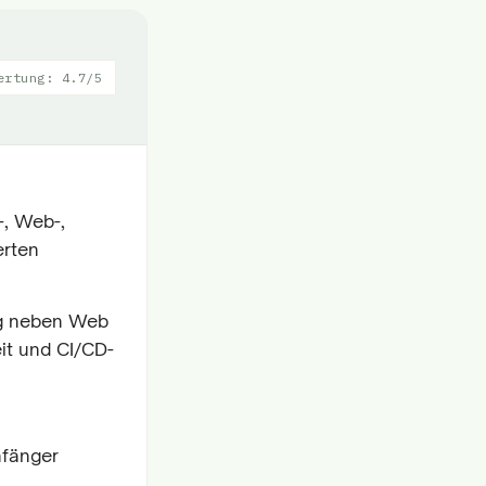
ertung: 4.7/5
-, Web-,
erten
ung neben Web
it und CI/CD-
nfänger