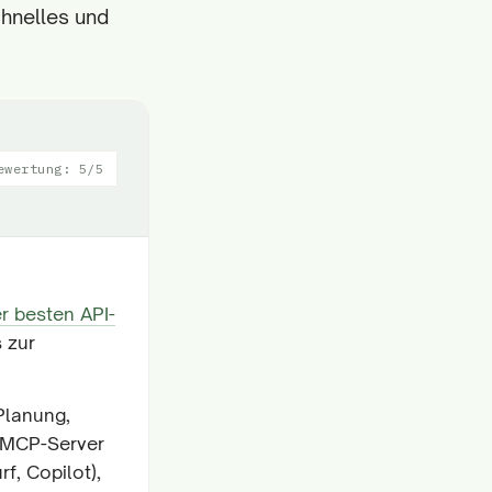
chnelles und
ewertung: 5/5
r besten API-
s zur
Planung,
n MCP-Server
f, Copilot),