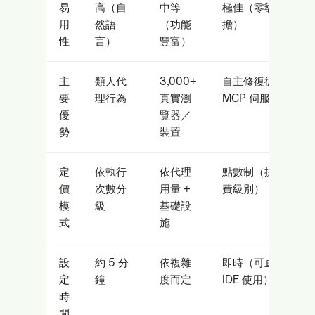
易
高（自
中等
極佳（零額外負
用
然語
（功能
擔）
性
言）
豐富）
主
類人代
3,000+
自主修復循環與
要
理行為
真實瀏
MCP 伺服器
優
覽器／
勢
裝置
定
依執行
依代理
點數制（提供免
價
次數分
用量 +
費級別）
模
級
基礎設
式
施
設
約 5 分
依複雜
即時（可直接於
定
鐘
度而定
IDE 使用）
時
間