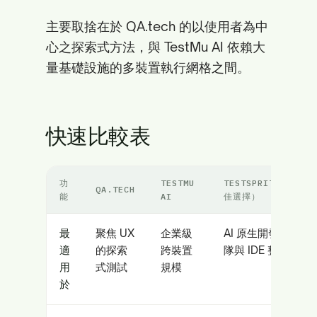
主要取捨在於 QA.tech 的以使用者為中
心之探索式方法，與 TestMu AI 依賴大
量基礎設施的多裝置執行網格之間。
快速比較表
功
TESTMU
TESTSPRITE（最
QA.TECH
能
AI
佳選擇）
最
聚焦 UX
企業級
AI 原生開發團
適
的探索
跨裝置
隊與 IDE 整合
用
式測試
規模
於