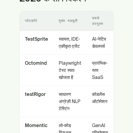
सबसे
प्लेटफ़ॉर्म
मुख्य मज़बूती
उपयुक्त
TestSprite
स्वायत्त, IDE-
AI-नेटिव
एकीकृत एजेंट
डेवलपर्स
Octomind
Playwright
प्रारंभिक-
टेस्ट स्वतः
स्तर
खोजता है
SaaS
testRigor
साधारण
कोडलैस
अंग्रेज़ी NLP
ऑटोमेशन
टेस्टिंग
Momentic
लो-कोड
GenAI
विज़ुअल
एप्लिकेशन