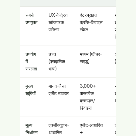
सबसे
UX-केंद्रित
एंटरप्राइज़
AI-नेटिव देव
उपयुक्त
खोजपरक
क्रॉस-डिवाइस
टीमों और ID
परीक्षण
स्केल
एकीकरण के
लिए
उपयोग
उच्च
मध्यम (फ़ीचर-
असाधारण
में
(प्राकृतिक
समृद्ध)
(शून्य ओवरहे
सरलता
भाषा)
मुख्य
मानव-जैसा
3,000+
स्वायत्त फ़िक्स
खूबियाँ
एजेंट व्यवहार
वास्तविक
लूप्स और
ब्राउज़र/
MCP सर्वर
डिवाइस
मूल्य
एक्ज़ीक्यूशन-
एजेंट-आधारित
क्रेडिट-
निर्धारण
आधारित
+
आधारित (मुफ़्