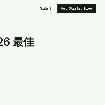
Sign In
Get Started Free
26 最佳