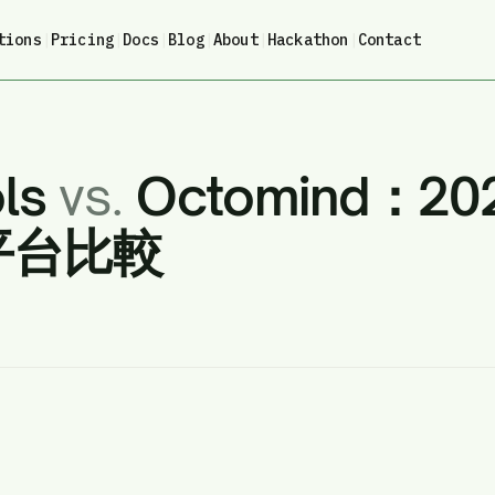
tions
|
Pricing
|
Docs
|
Blog
|
About
|
Hackathon
|
Contact
ols
vs.
Octomind：20
試平台比較