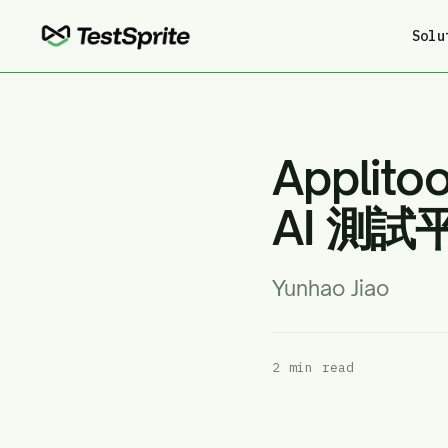
Solu
Applito
AI 測
Yunhao Jiao
2 min read