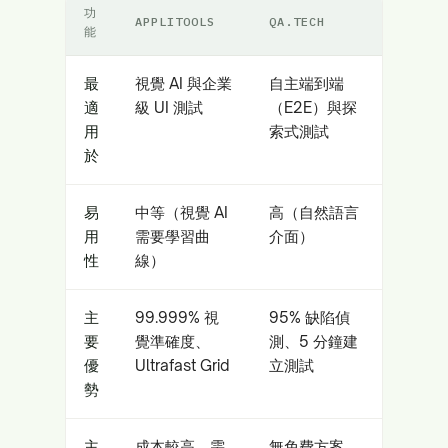
功
APPLITOOLS
QA.TECH
能
最
視覺 AI 與企業
自主端到端
適
級 UI 測試
（E2E）與探
用
索式測試
於
易
中等（視覺 AI
高（自然語言
用
需要學習曲
介面）
性
線）
主
99.999% 視
95% 缺陷偵
要
覺準確度、
測、5 分鐘建
優
Ultrafast Grid
立測試
勢
主
成本較高，需
無免費方案，