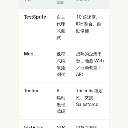
重點
TestSprite
自主
10 倍速度、
代理
IDE 整合、自
式測
動修補
試
Mabl
低程
成熟的企業平
式碼
台，涵蓋 Web
敏捷
／行動裝置／
測試
API
Testim
AI
Tricentis 穩定
驅動
性、支援
無程
Salesforce
式碼
testRigor
NLP
純英文測試，