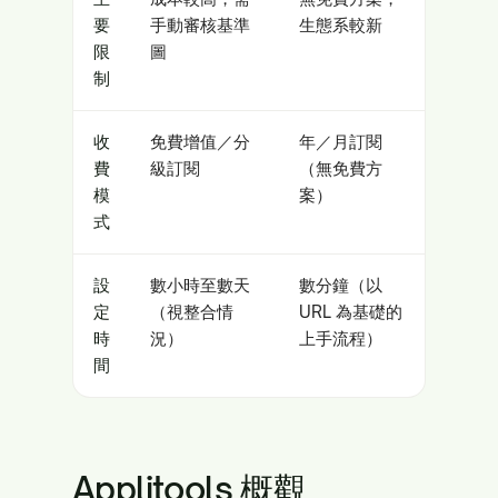
要
手動審核基準
生態系較新
限
圖
制
收
免費增值／分
年／月訂閱
費
級訂閱
（無免費方
模
案）
式
設
數小時至數天
數分鐘（以
定
（視整合情
URL 為基礎的
時
況）
上手流程）
間
Applitools 概觀