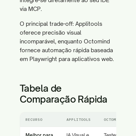
integre-se diretamente ao seu IDE
via MCP.
O principal trade-off: Applitools
oferece precisão visual
incomparável, enquanto Octomind
fornece automação rápida baseada
em Playwright para aplicativos web.
Tabela de
Comparação Rápida
RECURSO
APPLITOOLS
OCTOMIND
Melhor para
IA Visual e
Testes Web