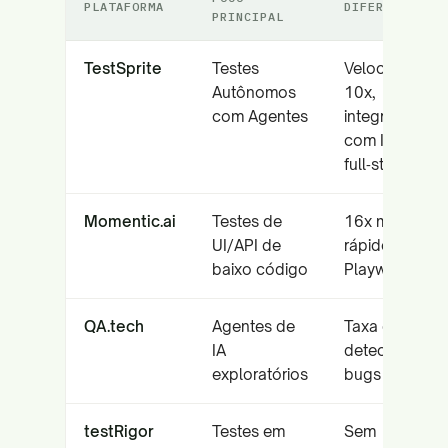
PLATAFORMA
DIFERENCIAL
PRINCIPAL
TestSprite
Testes
Velocidade
Autônomos
10x,
com Agentes
integração
com IDE,
full‑stack
Momentic.ai
Testes de
16x mais
UI/API de
rápido que
baixo código
Playwright
QA.tech
Agentes de
Taxa de
IA
detecção de
exploratórios
bugs de 95%
testRigor
Testes em
Sem