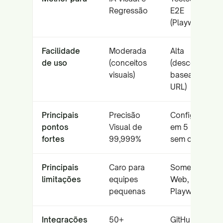
Regressão
E2E
(Playwright)
Facilidade
Moderada
Alta
de uso
(conceitos
(descoberta
visuais)
baseada em
URL)
Principais
Precisão
Configuração
pontos
Visual de
em 5 minutos,
fortes
99,999%
sem código
Principais
Caro para
Somente
limitações
equipes
Web, apenas
pequenas
Playwright
Integrações
50+
GitHub,