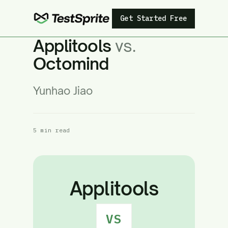
Get Started Free
Applitools
vs.
Octomind
Yunhao Jiao
5 min read
Applitools
VS