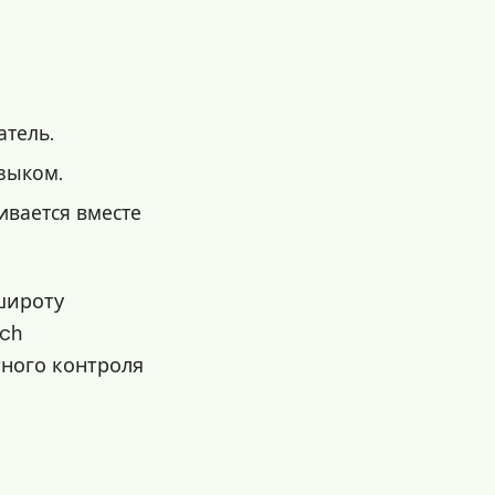
атель.
языком.
ивается вместе
широту
ech
тного контроля