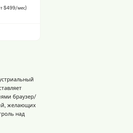
от $499/мес)
дустриальный
ставляет
иями браузер/
тий, желающих
троль над