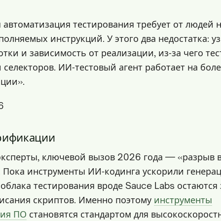
 автоматизация тестирования требует от людей 
полняемых инструкций. У этого два недостатка: у
тки и зависимость от реализации, из‑за чего те
 селекторов. ИИ‑тестовый агент работает на бол
кции».
6
ерификации
эксперты, ключевой вызов 2026 года — «разрыв 
 Пока инструменты ИИ‑кодинга ускорили генерац
облака тестирования вроде Sauce Labs остаютс
писания скриптов. Именно поэтому
инструменты
ния ПО
становятся стандартом для высокоскорост