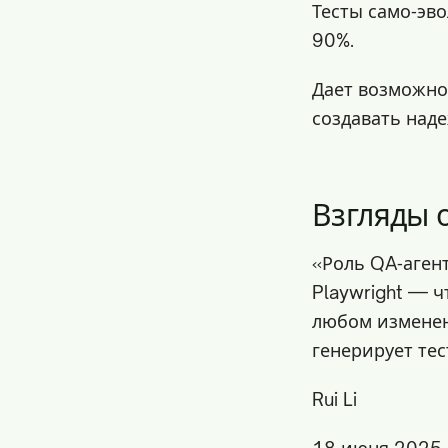
Тесты само‑эв
90%.
Дает возможно
создавать наде
Взгляды 
«Роль QA‑агент
Playwright — ч
любом изменен
генерирует тес
Rui Li