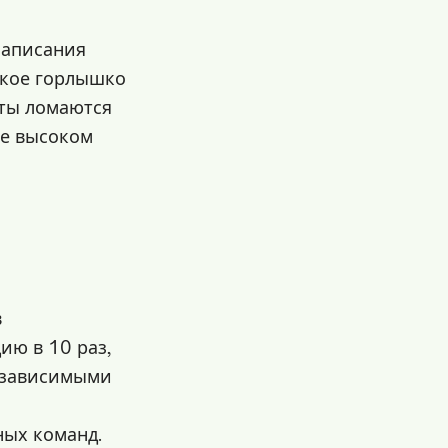
написания
зкое горлышко
сты ломаются
ее высоком
в
ию в 10 раз,
я зависимыми
ных команд.