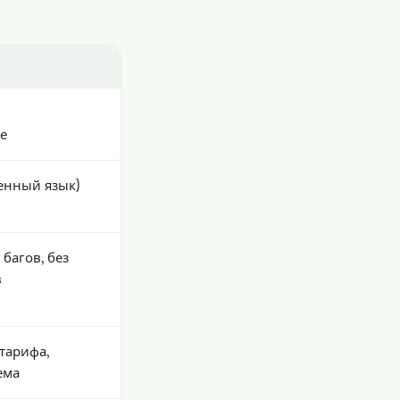
е
венный язык)
багов, без
в
тарифа,
ема