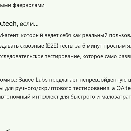
ными фаерволами.
.tech, если…
‑агент, который ведет себя как реальный пользов
здавать сквозные (E2E) тесты за 5 минут простым 
следовательское тестирование, которое само разв
омисс: Sauce Labs предлагает непревзойденную 
ы для ручного/скриптового тестирования, а QA.t
автономный интеллект для быстрого и малозатра