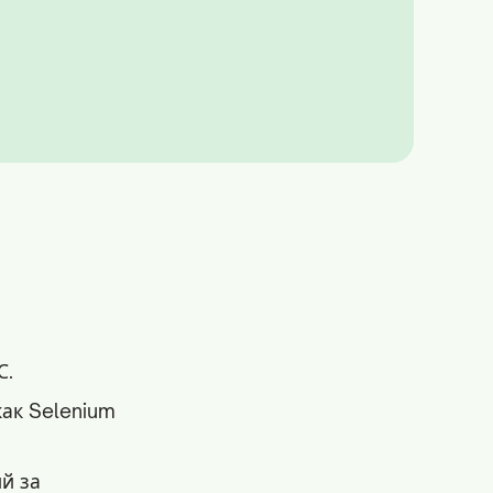
С.
ак Selenium
й за