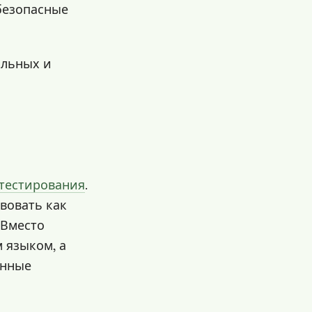
безопасные
альных и
 тестирования
.
вовать как
 Вместо
 языком, а
онные