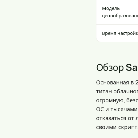
Модель
ценообразован
Время настрой
Обзор Sa
Основанная в 
титан облачно
огромную, без
ОС и тысячами
отказаться от
своими скрипта