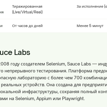
Тиражированная
За исполнение (
ия
(Live/Virtual/Real)
ки
От часов до дней
Менее 5 минут
uce Labs
2008 году создателем Selenium, Sauce Labs — ин
го непрерывного тестирования. Платформа предо
опасную лабораторию с более чем 700 комбинац
 реальных устройств. Она создана для предприя
 локальной инфраструктуры, сохраняя полный кон
ми на Selenium, Appium или Playwright.