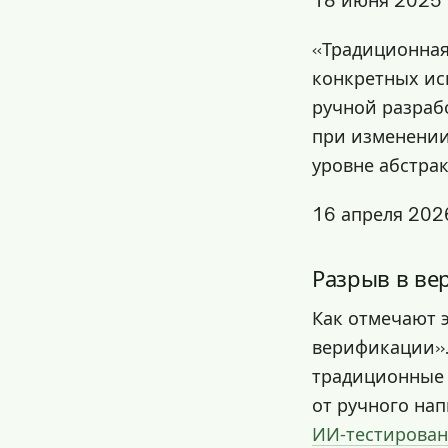
18 июня 2025
«Традиционная
конкретных ис
ручной разрабо
при изменении
уровне абстра
16 апреля 202
Разрыв в в
Как отмечают 
верификации».
традиционные 
от ручного на
ИИ‑тестирова