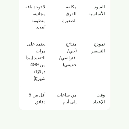
القيود
مكلفة
لا توجد باقة
الأساسية
للفرق
مجانية،
الصغيرة
منظومة
أحدث
نموذج
متدرّج
يعتمد على
التسعير
(حي/
مرات
افتراضي/
التنفيذ (يبدأ
حقيقي)
من 499
دولارًا/
شهريًا)
وقت
من ساعات
أقل من 5
الإعداد
إلى أيام
دقائق