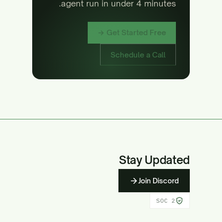
agent run in under 4 minutes.
Get Started Free →
Schedule a Call
Stay Updated
Join Discord
SOC 2