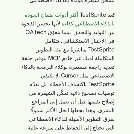
تشحن شيفرة مولّدة بالذكاء الاصطناعي.
تُعد TestSprite
أكثر أدوات ضمان الجودة
بالذكاء الاصطناعي كفاءة
لأنها تجسر الفجوة
بين التوليد والتحقق. بينما يتفوّق QA.tech
في الاختبار الاستكشافي، تتكامل
TestSprite مباشرةً مع بيئة التطوير
المتكاملة لديك عبر خادم MCP لتوفير حلقة
تغذية راجعة مستمرة لوكلاء البرمجة بالذكاء
الاصطناعي مثل Cursor. لا تكتفي
TestSprite باكتشاف الأخطاء؛ بل تقدّم
توصيات تصحيح ذاتية تمكّن الشيفرة من
إصلاح نفسها قبل أن تصل إلى المراجع
البشري. وهذا يجعلها الحل الأكثر شمولًا
لفرق التطوير الأصيلة للذكاء الاصطناعي
التي تحتاج إلى الحفاظ على سرعة عالية