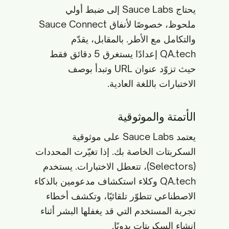
يحتاج Sauce Labs إلى ضبط أولي
ملحوظ، خصوصًا لأنفاق Sauce Connect
والتكامل مع الأطر. بالمقابل، يقدّم
QA.tech إعدادًا يستغرق 5 دقائق فقط
حيث تزوّد عنوان URL وتبدأ بوصف
الاختبارات باللغة العادية.
الأتمتة والموثوقية
يعتمد Sauce Labs على موثوقية
السكربتات الخاصة بك. إذا تغيّرت المحددات
(Selectors)، تتعطل الاختبارات. يستخدم
QA.tech وكلاء استكشاف مدعومين بالذكاء
الاصطناعي تتطوّر تلقائيًا، وتكشف أخطاء
تجربة المستخدم التي قد يغفلها البشر أثناء
إنشاء السكربتات يدويًا.