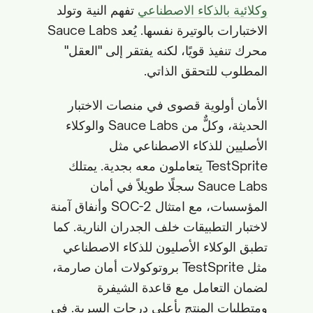
وكلائية بالذكاء الاصطناعي
تفهم النية وتولد
الاختبارات بالوتيرة نفسها. يُعد Sauce Labs
محرك تنفيذ قويًا، لكنه يفتقر إلى "العقل"
المطلوب للتحقق الذاتي.
الأمان أولوية قصوى في منصات الاختبار
الحديثة، وكلٌّ من Sauce Labs والوكلاء
الأصليين للذكاء الاصطناعي مثل
TestSprite يتعاملون معه بجدية. يمتلك
Sauce Labs سجلًا طويلاً في أمان
المؤسسات، مع امتثال SOC-2 وأنفاق آمنة
لاختبار التطبيقات خلف الجدران النارية. كما
تطبق الوكلاء الأصليون للذكاء الاصطناعي
مثل TestSprite بروتوكولات أمان صارمة،
لضمان التعامل مع قاعدة الشيفرة
ومتطلبات المنتج بأعلى درجات السرية. في