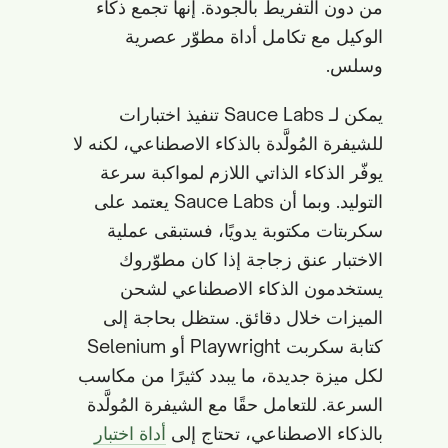
من دون التفريط بالجودة. إنها تجمع ذكاء
الوكيل مع تكامل أداة مطوّر عصرية
وسلس.
يمكن لـ Sauce Labs تنفيذ اختبارات
للشيفرة المُولَّدة بالذكاء الاصطناعي، لكنه لا
يوفّر الذكاء الذاتي اللازم لمواكبة سرعة
التوليد. وبما أن Sauce Labs يعتمد على
سكربتات مكتوبة يدويًا، فستبقى عملية
الاختبار عنق زجاجة إذا كان مطوّروك
يستخدمون الذكاء الاصطناعي لشحن
الميزات خلال دقائق. ستظل بحاجة إلى
كتابة سكربت Playwright أو Selenium
لكل ميزة جديدة، ما يبدد كثيرًا من مكاسب
السرعة. للتعامل حقًا مع الشيفرة المُولَّدة
بالذكاء الاصطناعي، تحتاج إلى
أداة اختبار