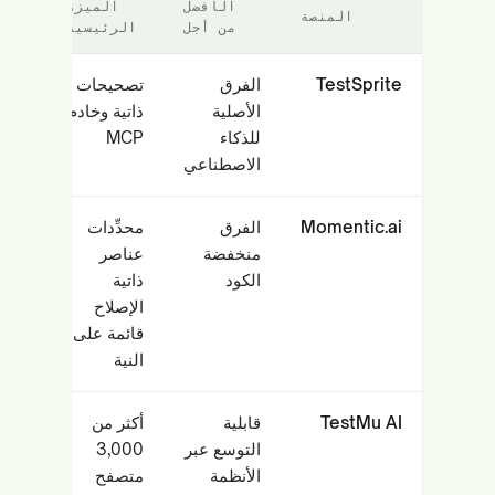
الأفضل
الميزة
المنصة
من أجل
الرئيسية
TestSprite
الفرق
تصحيحات
الأصلية
ذاتية وخادم
للذكاء
MCP
الاصطناعي
Momentic.ai
الفرق
محدِّدات
منخفضة
عناصر
الكود
ذاتية
الإصلاح
قائمة على
النية
TestMu AI
قابلية
أكثر من
التوسع عبر
3,000
الأنظمة
متصفح