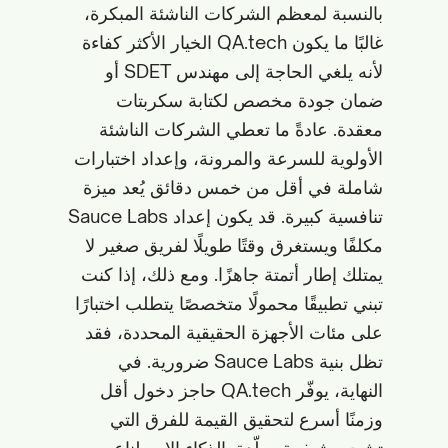
بالنسبة لمعظم الشركات الناشئة المبكرة،
غالبًا ما يكون QA.tech الخيار الأكثر كفاءة
لأنه يلغي الحاجة إلى مهندس SDET أو
ضمان جودة مخصص لكتابة سكربتات
معقدة. عادةً ما تعطي الشركات الناشئة
الأولوية للسرعة والمرونة، وإعداد اختبارات
شاملة في أقل من خمس دقائق يُعد ميزة
تنافسية كبيرة. قد يكون إعداد Sauce Labs
مكلفًا ويستغرق وقتًا طويلًا لفريق صغير لا
يمتلك إطار أتمتة جاهزًا. ومع ذلك، إذا كنت
تبني تطبيقًا محمولًا متخصصًا يتطلب اختبارًا
على مئات الأجهزة الحقيقية المحددة، فقد
تظل بنية Sauce Labs ضرورية. في
النهاية، يوفّر QA.tech حاجز دخول أقل
وزمنًا أسرع لتحقيق القيمة للفرق التي