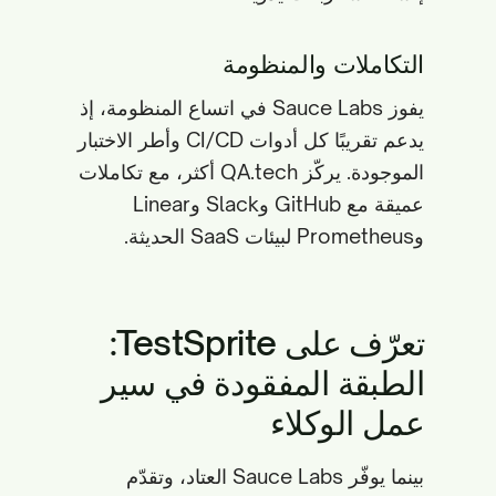
التكاملات والمنظومة
يفوز Sauce Labs في اتساع المنظومة، إذ
يدعم تقريبًا كل أدوات CI/CD وأطر الاختبار
الموجودة. يركّز QA.tech أكثر، مع تكاملات
عميقة مع GitHub وSlack وLinear
وPrometheus لبيئات SaaS الحديثة.
تعرّف على TestSprite:
الطبقة المفقودة في سير
عمل الوكلاء
بينما يوفّر Sauce Labs العتاد، وتقدّم