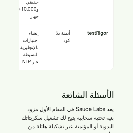
حقيقي
و10,000+
جهاز
testRigor
أتمتة بلا
إنشاء
كود
اختبارات
بالإنجليزية
البسيطة
عبر NLP
الأسئلة الشائعة
يعد Sauce Labs في المقام الأول مزود
بنية تحتية سحابية يتيح لك تشغيل سكربتاتك
اليدوية أو المؤتمتة عبر تشكيلة هائلة من