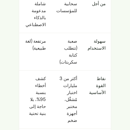
من أجل
سحابية
شاملة
للمؤسسات
مدعومة
بالذكاء
الاصطناعي
سهولة
صعبة
مرتفعة (لغة
الاستخدام
(تتطلب
طبيعية)
كتابة
سكربتات)
نقاط
أكثر من 3
كشف
القوة
مليارات
أخطاء
الأساسية
اختبار
بنسبة
مُشغَّل،
95%، بلا
مختبر
حاجة إلى
أجهزة
بنية تحتية
ضخم