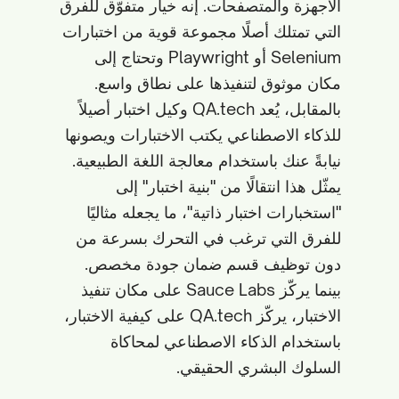
الأجهزة والمتصفحات. إنه خيار متفوّق للفرق
التي تمتلك أصلًا مجموعة قوية من اختبارات
Selenium أو Playwright وتحتاج إلى
مكان موثوق لتنفيذها على نطاق واسع.
بالمقابل، يُعد QA.tech وكيل اختبار أصيلاً
للذكاء الاصطناعي يكتب الاختبارات ويصونها
نيابةً عنك باستخدام معالجة اللغة الطبيعية.
يمثّل هذا انتقالًا من "بنية اختبار" إلى
"استخبارات اختبار ذاتية"، ما يجعله مثاليًا
للفرق التي ترغب في التحرك بسرعة من
دون توظيف قسم ضمان جودة مخصص.
بينما يركّز Sauce Labs على مكان تنفيذ
الاختبار، يركّز QA.tech على كيفية الاختبار،
باستخدام الذكاء الاصطناعي لمحاكاة
السلوك البشري الحقيقي.