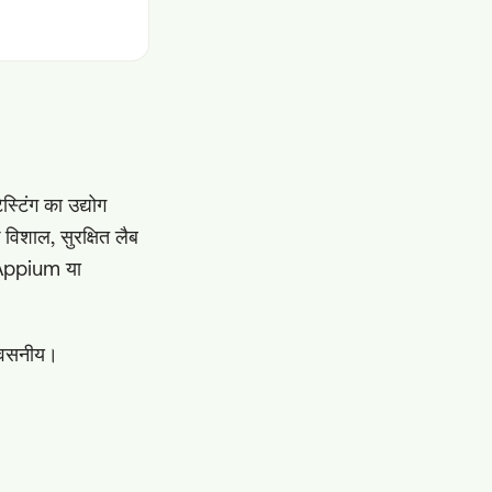
्टिंग का उद्योग
िशाल, सुरक्षित लैब
, Appium या
श्वसनीय।