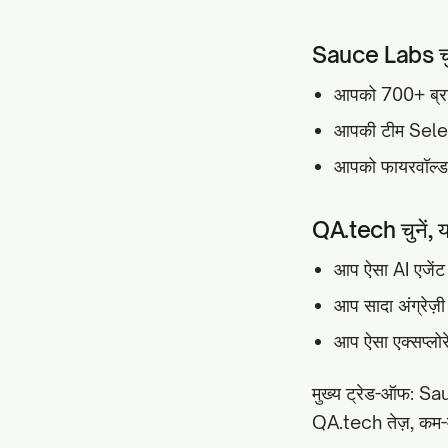
Sauce Labs चुने
आपको 700+ ब्राउ
आपकी टीम Seleni
आपको फायरवॉल्ड ऐप
QA.tech चुनें, यद
आप ऐसा AI एजेंट च
आप सादा अंग्रेज़ी 
आप ऐसा एक्सप्लोरे
मुख्य ट्रेड-ऑफ: Sauc
QA.tech तेज़, कम-में