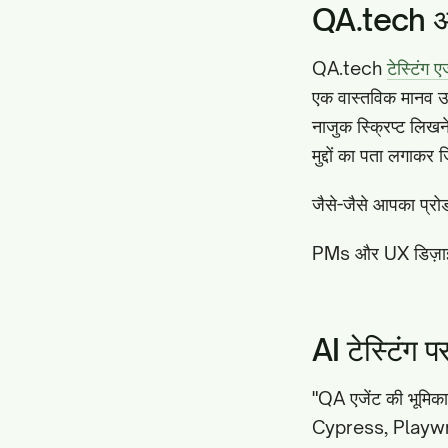
QA.tech 
QA.tech
टेस्टिंग ए
एक वास्तविक मानव उप
नाजुक स्क्रिप्ट लिखन
मुद्दों का पता लगाकर ज
जैसे-जैसे आपका प्रो
PMs और UX डिज़ाइनर्
AI टेस्टिंग प
"QA एजेंट की भूमिक
Cypress, Playwrigh