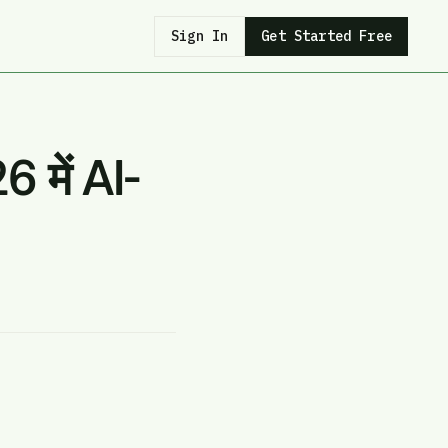
Sign In
Get Started Free
में AI-