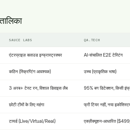
 तालिका
SAUCE LABS
QA.TECH
एंटरप्राइज़ क्लाउड इन्फ्रास्ट्रक्चर
AI-संचालित E2E टेस्टिंग
कठिन (स्क्रिप्टिंग आवश्यक)
उच्च (प्राकृतिक भाषा)
3 अरब+ टेस्ट रन, विशाल डिवाइस लैब
95% बग डिटेक्शन, किसी इंफ्र
छोटी टीमों के लिए महंगा
फ्री टियर नहीं, नया इकोसिस्ट
टायर्ड (Live/Virtual/Real)
एक्ज़ीक्यूशन-आधारित ($499/