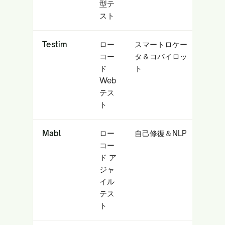
型テ
スト
Testim
ロー
スマートロケー
エ
コー
タ＆コパイロッ
イ
ド
ト
（S
Web
／
テス
ト
Mabl
ロー
自己修復＆NLP
ア
コー
ー
ド ア
ー
ジャ
イル
テス
ト