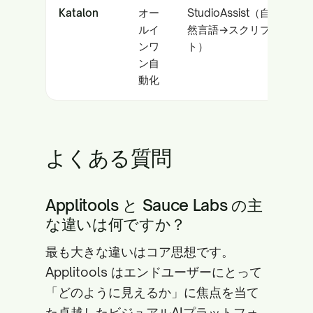
Katalon
オー
StudioAssist（自
マ
ルイ
然言語→スクリプ
ト
ンワ
ト）
（
ン自
バ
動化
AP
よくある質問
Applitools と Sauce Labs の主
な違いは何ですか？
最も大きな違いはコア思想です。
Applitools はエンドユーザーにとって
「どのように見えるか」に焦点を当て
た卓越したビジュアルAIプラットフォ