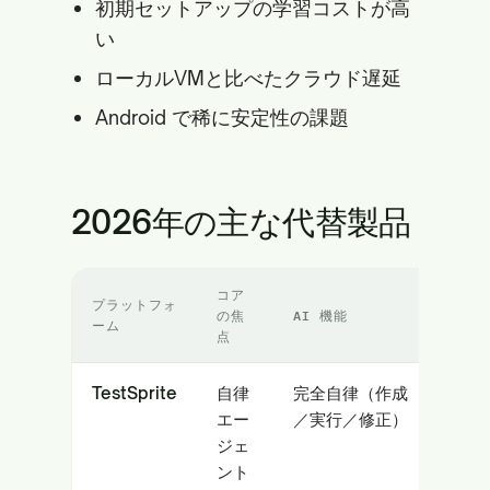
初期セットアップの学習コストが高
い
ローカルVMと比べたクラウド遅延
Android で稀に安定性の課題
2026年の主な代替製品
コア
プラットフォ
の焦
AI 機能
最
ーム
点
TestSprite
自律
完全自律（作成
AI
エー
／実行／修正）
な
ジェ
（C
ント
Co