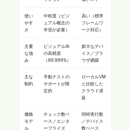
使い
中程度（ビジ
高い（標準
やす
ュアル概念の
フレームワ
さ
学習が必要）
ーク対応）
主要
ビジュアルAI
膨大なデバ
な強
の高精度
イス／ブラ
み
（99.999%）
ウザ網羅
主な
手動テストの
ローカルVM
制約
サポートが限
と比較した
定的
クラウド遅
延
価格
チェック数ベ
同時実行数
モデ
ース／エンタ
／デバイス
ル
ープライズ
数ベース