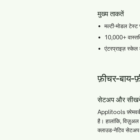
मुख्य ताकतें
मल्टी-मोडल टेस्ट
10,000+ वास्तव
एंटरप्राइज़ स्केल 
फ़ीचर-बाय-फ
सेटअप और सीखने
Applitools फ़्रेमवर
है। हालांकि, विज़ुअल
क्लाउड-नेटिव सेटअप 