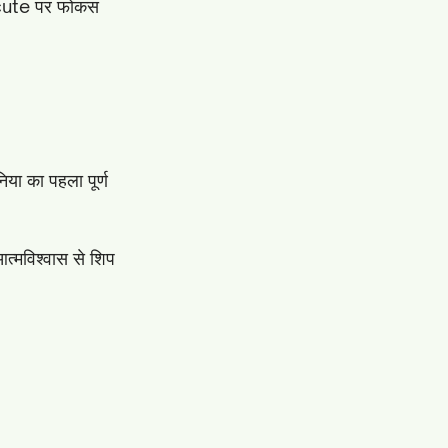
ecute पर फोकस
या का पहला पूर्ण
त्मविश्वास से शिप