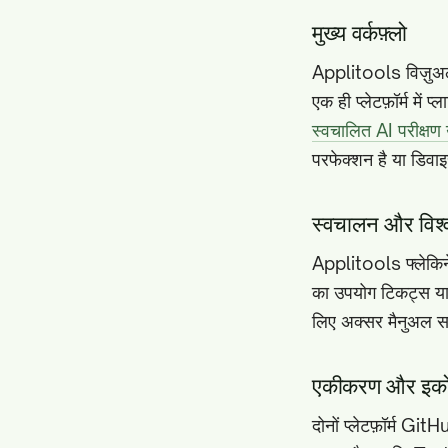
मुख्य वर्कफ़्लो
Applitools विज़ुअल
एक ही प्लेटफ़ॉर्म मे
स्वचालित AI परीक्ष
परफेक्शन है या डिव
स्वचालन और विश
Applitools फ्लेकिने
का उपयोग टिकट्स या ड
लिए अक्सर मैनुअल 
एकीकरण और इको
दोनों प्लेटफ़ॉर्म Gi