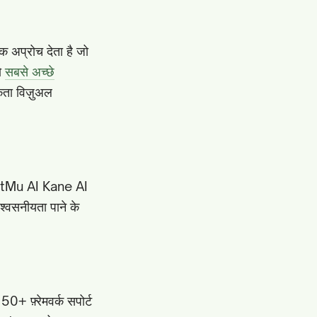
 अप्रोच देता है जो
को
सबसे अच्छे
कता विज़ुअल
 TestMu AI Kane AI
िश्वसनीयता पाने के
0+ फ़्रेमवर्क सपोर्ट