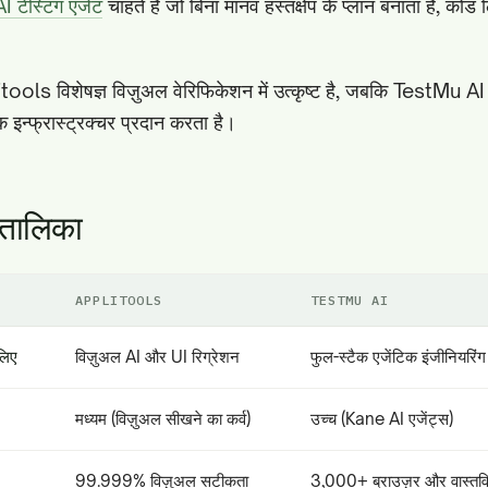
I टेस्टिंग एजेंट
चाहते हैं जो बिना मानव हस्तक्षेप के प्लान बनाता है, को
tools विशेषज्ञ विज़ुअल वेरिफिकेशन में उत्कृष्ट है, जबकि TestMu AI
क इन्फ्रास्ट्रक्चर प्रदान करता है।
 तालिका
APPLITOOLS
TESTMU AI
लिए
विज़ुअल AI और UI रिग्रेशन
फुल-स्टैक एजेंटिक इंजीनियरिंग
मध्यम (विज़ुअल सीखने का कर्व)
उच्च (Kane AI एजेंट्स)
99.999% विज़ुअल सटीकता
3,000+ ब्राउज़र और वास्तव