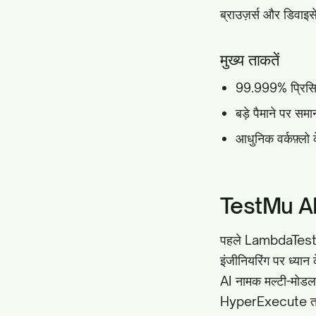
ब्राउज़र्स और डिवाइस
मुख्य ताकतें
99.999% प्रिसि
बड़े पैमाने पर सम
आधुनिक वर्कफ़्लो 
TestMu AI
पहले LambdaTest के 
इंजीनियरिंग पर ध्या
AI नामक मल्टी-मोडल A
HyperExecute तकनीक