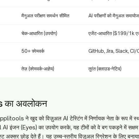
मैनुअल परीक्षण समर्थन सीमित
AI परीक्षणों को मैनुअल समाय
चेक-आधारित (उपयोग)
एजेंट-आधारित ($199/1k एज
50+ फ़्रेमवर्क
GitHub, Jira, Slack, CI
तेज़ (फ़्रेमवर्क-अज्ञेय)
तुरंत (क्लाउड-नेटिव)
s का अवलोकन
plitools ने खुद को विज़ुअल AI टेस्टिंग में निर्णायक नेता के रूप में 
l AI इंजन (Eyes) का उपयोग करके, यह टीमों को वे बग पकड़ने में सक्षम बन
स्ट अक्सर छोड़ देते हैं। यह उच्च-स्तरीय विज़ुअल रिग्रेशन के लिए बनाया