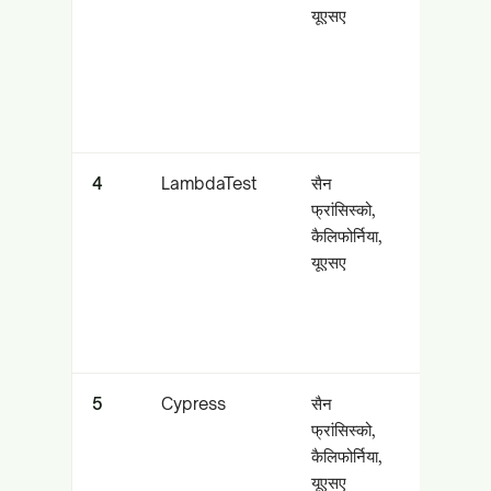
यूएसए
डेस्कटॉप के
लिए ऑल-
इन-वन
ऑटोमेशन
4
LambdaTest
सैन
क्लाउड
फ्रांसिस्को,
क्रॉस-
कैलिफोर्निया,
ब्राउज़र
यूएसए
और
वास्तविक-
डिवाइस
परीक्षण
5
Cypress
सैन
आधुनिक वेब
फ्रांसिस्को,
ऐप्स के लिए
कैलिफोर्निया,
ओपन-सोर्स
यूएसए
E2E