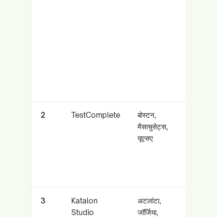
परीक्षण, एंड-
टू-एंड
(फ्रंटएंड +
बैकएंड)
2
TestComplete
बोस्टन,
डेस्कटॉप,
मैसाचुसेट्स,
वेब और
यूएसए
मोबाइल पर
एंटरप्राइज-
ग्रेड UI
परीक्षण
3
Katalon
अटलांटा,
वेब, API,
Studio
जॉर्जिया,
मोबाइल और