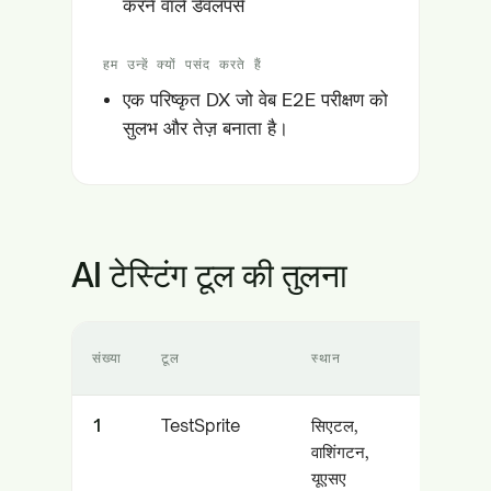
करने वाले डेवलपर्स
हम उन्हें क्यों पसंद करते हैं
एक परिष्कृत DX जो वेब E2E परीक्षण को
सुलभ और तेज़ बनाता है।
AI टेस्टिंग टूल की तुलना
संख्या
टूल
स्थान
मुख्य फोकस
1
TestSprite
सिएटल,
MCP के
वाशिंगटन,
माध्यम से
यूएसए
स्वायत्त AI