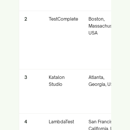
2
TestComplete
Boston,
Massachusetts,
USA
3
Katalon
Atlanta,
Studio
Georgia, USA
4
LambdaTest
San Francisco,
California, USA