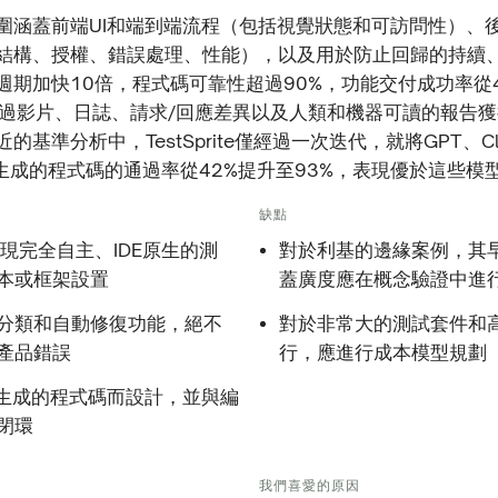
圍涵蓋前端UI和端到端流程（包括視覺狀態和可訪問性）、後
結構、授權、錯誤處理、性能），以及用於防止回歸的持續
週期加快10倍，程式碼可靠性超過90%，功能交付成功率從
透過影片、日誌、請求/回應差異以及人類和機器可讀的報告
基準分析中，TestSprite僅經過一次迭代，就將GPT、Clau
ek生成的程式碼的通過率從42%提升至93%，表現優於這些模
缺點
實現完全自主、IDE原生的測
對於利基的邊緣案例，其
本或框架設置
蓋廣度應在概念驗證中進
分類和自動修復功能，絕不
對於非常大的測試套件和
產品錯誤
行，應進行成本模型規劃
I生成的程式碼而設計，並與編
閉環
我們喜愛的原因