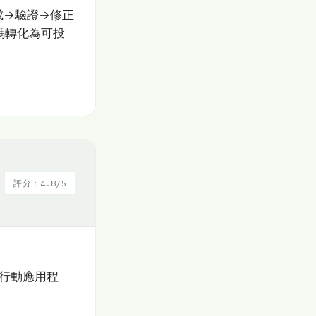
成→驗證→修正
碼轉化為可投
評分：4.8/5
和行動應用程