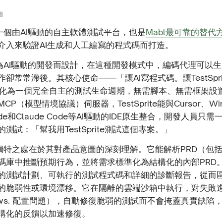
圖
te是一個由AI驅動的自主軟體測試平台，也是
Mabl最可靠的替代
介入來驗證AI生成和人工編寫的程式碼而打造。
ite專為AI驅動的開發而設計，在這種開發模式中，編碼代理可以
卻常常滯後。其核心使命——「讓AI寫程式碼。讓TestSpri
化為一個完全自主的測試生命週期，無需腳本、無需框架設置
P（模型情境協議）伺服器，TestSprite能與Cursor、Win
Code和Claude Code等AI驅動的IDE原生整合，開發人員
測試：「幫我用TestSprite測試這個專案。」
ite的獨特之處在於其對產品意圖的深刻理解。它能解析PRD（包
碼庫中推斷預期行為，並將需求標準化為結構化的內部PRD
的測試計劃、可執行的測試程式碼和詳細的診斷報告，從而
的脆弱性或環境漂移。它在隔離的雲端沙箱中執行，對失敗
穩定 vs. 配置問題），自動修復脆弱的測試而不會掩蓋真實缺
構化的反饋以加速修復。