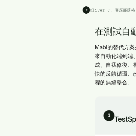
Oliver C. 客座部落格
TS
在測試自動
Mabl的替代方
來自動化端到端、
成、自我修復、視
快的反饋循環、改
程的無縫整合。
1
TestSp