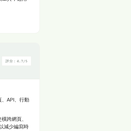
。
評分：4.7/5
頁、API、行動
它使橫跨網頁、
化以減少編寫時