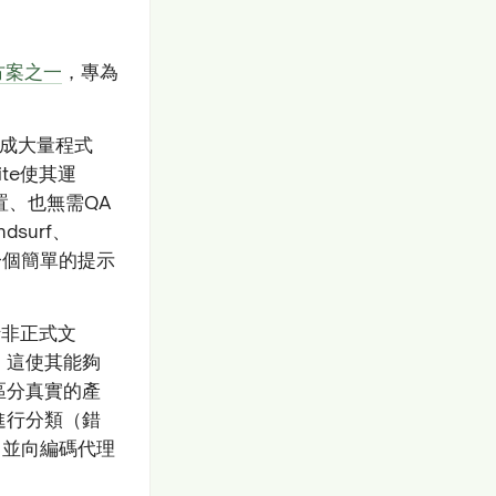
方案之一
，專為
生成大量程式
te使其運
、也無需QA
dsurf、
只需一個簡單的提示
括非正式文
。這使其能夠
區分真實的產
進行分類（錯
陷，並向編碼代理