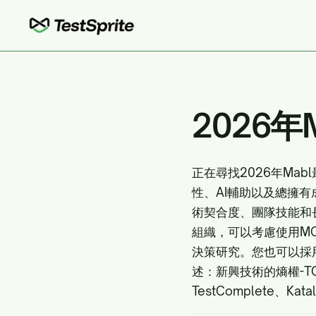
2026
正在尋找2026年Ma
性、AI輔助以及總擁
術契合度、團隊技能和
組織，可以考慮使用M
決策研究
。您也可以採
述：
新興技術的熵權-TO
TestComplete、Kata