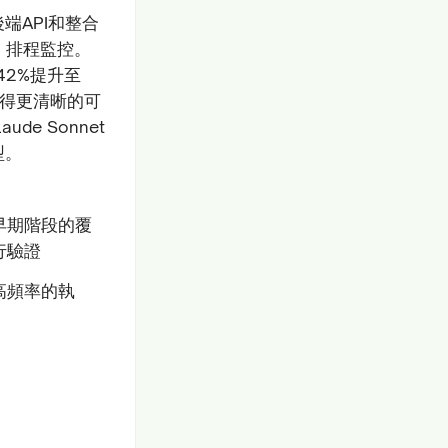
端API和整合
、排程監控。
42%提升至
獲得更清晰的可
de Sonnet
型。
早期階段的覆
行驗證
高頻率的執