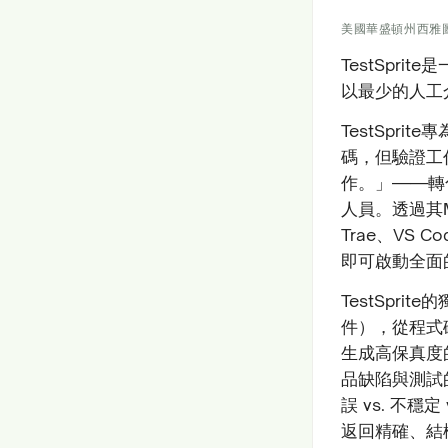
美國華盛頓州西雅
TestSpri
以最少的人工
TestSpr
碼，但驗證工作
作。」——轉
人員。透過其MC
Trae、VS 
即可啟動全面的
TestSpr
件），從程式
生成高保真度
品缺陷與測試
誤 vs. 不
返回精確、結