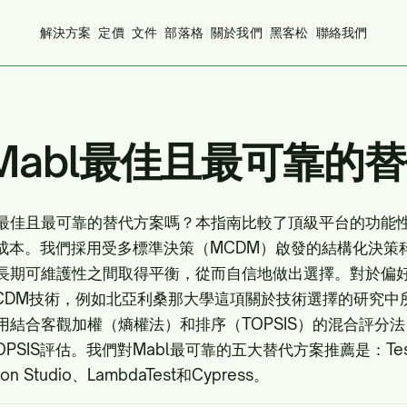
解決方案
|
定價
|
文件
|
部落格
|
關於我們
|
黑客松
|
聯絡我們
年Mabl最佳且最可靠的
bl最佳且最可靠的替代方案嗎？本指南比較了頂級平台的功能性
有成本。我們採用受多標準決策（MCDM）啟發的結構化決策
長期可維護性之間取得平衡，從而自信地做出選擇。對於偏
CDM技術，例如北亞利桑那大學這項關於技術選擇的研究中
用結合客觀加權（熵權法）和排序（TOPSIS）的混合評分
PSIS評估
。我們對Mabl最可靠的五大替代方案推薦是：TestS
lon Studio、LambdaTest和Cypress。