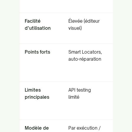
UI
Facilité
Élevée (éditeur
Modéré
d’utilisation
visuel)
(concep
visuels)
Points forts
Smart Locators,
IA visuel
auto-réparation
(Eyes),
Ultrafast
Grid
Limites
API testing
Coûteux
principales
limité
pour les
petites
équipes
Modèle de
Par exécution /
Par