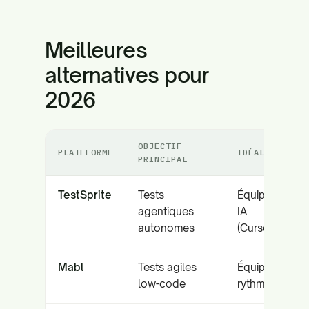
Meilleures
alternatives pour
2026
OBJECTIF
PLATEFORME
IDÉAL POUR
PRINCIPAL
TestSprite
Tests
Équipes nativ
agentiques
IA
autonomes
(Cursor/Copilo
Mabl
Tests agiles
Équipes SaaS
low-code
rythme souten