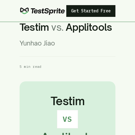
Get Started Free
Testim
vs.
Applitools
Yunhao Jiao
5 min read
Testim
VS