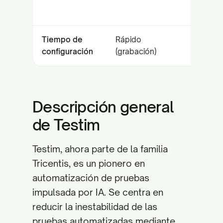
empresar
Tiempo de
Rápido
Modera
configuración
(grabación)
(integrac
Descripción general
de Testim
Testim, ahora parte de la familia
Tricentis, es un pionero en
automatización de pruebas
impulsada por IA. Se centra en
reducir la inestabilidad de las
pruebas automatizadas mediante