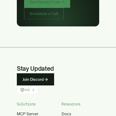
Get Started Free →
Schedule a Call
Stay Updated
Join Discord
SOC 2
Solutions
Resources
MCP Server
Docs