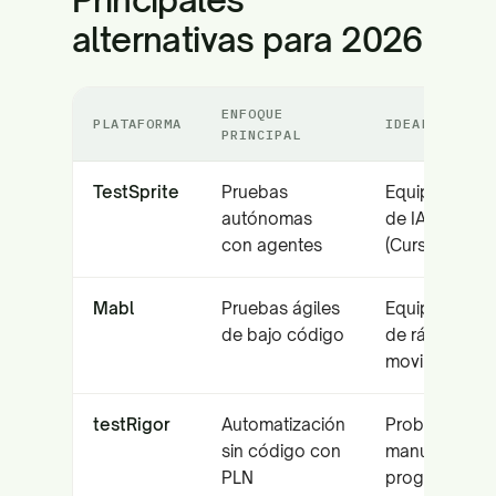
alternativas para 2026
ENFOQUE
PLATAFORMA
IDEAL PARA
PRINCIPAL
TestSprite
Pruebas
Equipos nativ
autónomas
de IA
con agentes
(Cursor/Copil
Mabl
Pruebas ágiles
Equipos Saa
de bajo código
de rápido
movimiento
testRigor
Automatización
Probadores
sin código con
manuales y n
PLN
programador