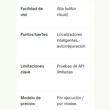
Facilidad de
Alta (editor
Modera
uso
visual)
(concep
visuales)
Puntos fuertes
Localizadores
IA visual
inteligentes,
(Eyes),
autorreparación
Ultrafast
Grid
Limitaciones
Pruebas de API
Costoso
clave
limitadas
para
equipos
pequeñ
Modelo de
Por ejecución /
Por
precios
por niveles
verificac
/