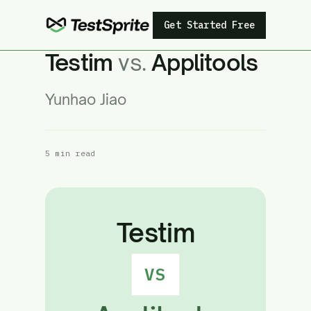
Get Started Free
Testim
vs.
Applitools
Yunhao Jiao
5 min read
Testim
VS