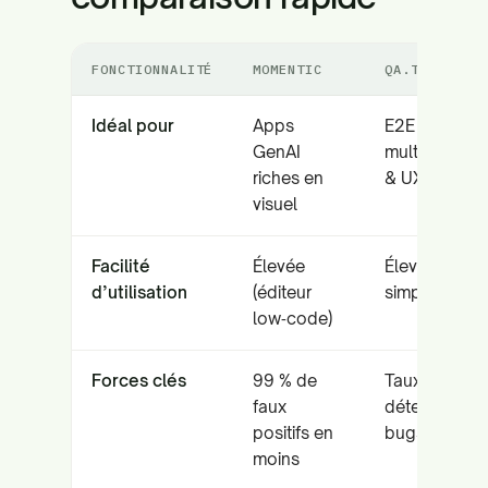
FONCTIONNALITÉ
MOMENTIC
QA.TECH
Idéal pour
Apps
E2E
GenAI
multi‑platef
riches en
& UX
visuel
Facilité
Élevée
Élevée (angla
d’utilisation
(éditeur
simple)
low‑code)
Forces clés
99 % de
Taux de
faux
détection de
positifs en
bugs de 95 
moins