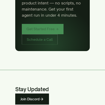
product intent — no scripts, no
maintenance. Get your first
agent run in under 4 minutes.
Get Started Free →
Schedule a Call
Stay Updated
Join Discord