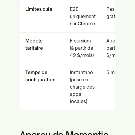
Limites clés
E2E
Pas d’offre
uniquement
gratuite
sur Chrome
Modèle
Freemium
Abonnement 
tarifaire
(à partir de
partir de 499
49 $/mois)
$/mois)
Temps de
Instantané
5 minutes
configuration
(prise en
charge des
apps
locales)
Aperçu de Momentic