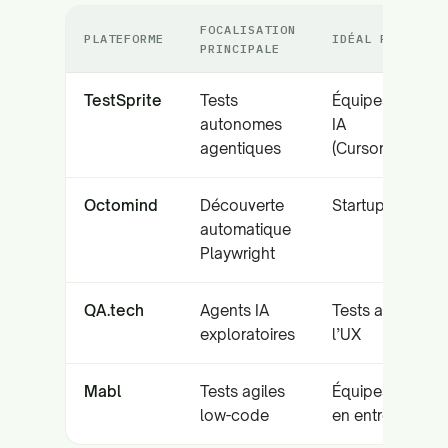
FOCALISATION
PLATEFORME
IDÉAL POUR
PRINCIPALE
TestSprite
Tests
Équipes natives
autonomes
IA
agentiques
(Cursor/Copilot)
Octomind
Découverte
Startups SaaS
automatique
Playwright
QA.tech
Agents IA
Tests axés sur
exploratoires
l’UX
Mabl
Tests agiles
Équipes agiles
low-code
en entreprise