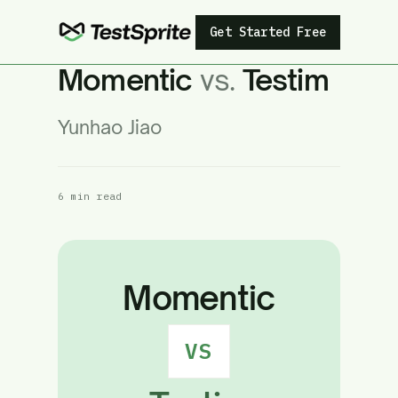
Get Started Free
Momentic
vs.
Testim
Yunhao Jiao
6 min read
Momentic
VS