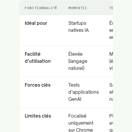
FONCTIONNALITÉ
MOMENTIC
TESTIM
Idéal pour
Startups
Équipes Q
natives IA
en
entreprise
Facilité
Élevée
Moyenne
d’utilisation
(langage
(éditeur
naturel)
visuel)
Forces clés
Tests
Salesforc
d’applications
et multi-
GenAI
navigateur
Limites clés
Focalisé
Plus lent
uniquement
avec de
sur Chrome
grands