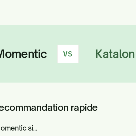
Momentic
Katalon
VS
 recommandation rapide
mentic si...