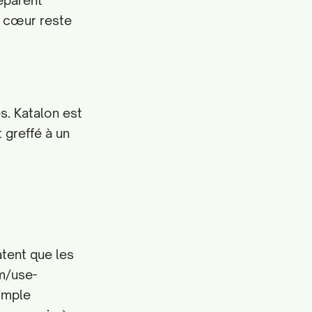
réparent
n cœur reste
s. Katalon est
 greffé à un
tent que les
om/use-
imple