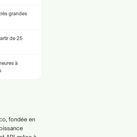
très grandes
artir de 25
heures à
s
co, fondée en
roissance