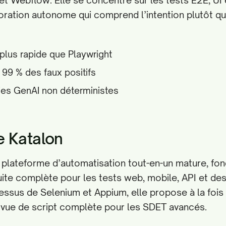
 Webflow. Elle se concentre sur les tests E2E, UI 
oration autonome qui comprend l’intention plutôt q
plus rapide que Playwright
99 % des faux positifs
ies GenAI non déterministes
e Katalon
 plateforme d’automatisation tout-en-un mature, fo
suite complète pour les tests web, mobile, API et de
essus de Selenium et Appium, elle propose à la fois
 vue de script complète pour les SDET avancés.