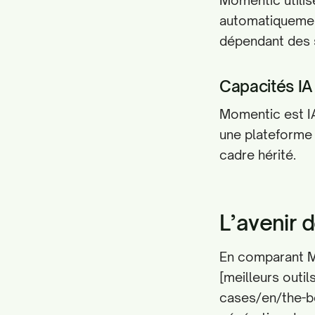
Momentic utilise
automatiquement
dépendant des 
Capacités IA
Momentic est IA
une plateforme à
cadre hérité.
L’avenir 
En comparant M
[meilleurs outi
cases/en/the-be