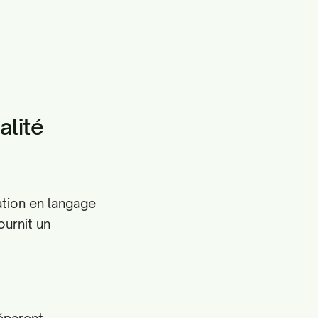
alité
ation en langage
ournit un