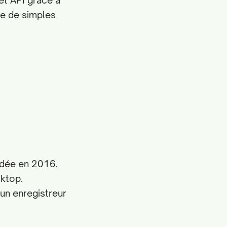
et API grâce à
ue de simples
ndée en 2016.
sktop.
 un enregistreur