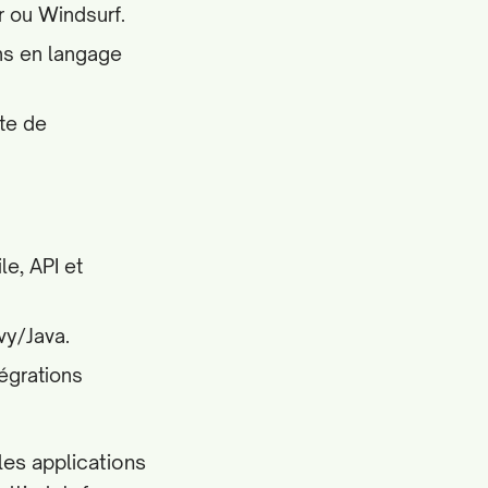
r ou Windsurf.
ons en langage
tte de
e, API et
vy/Java.
égrations
les applications