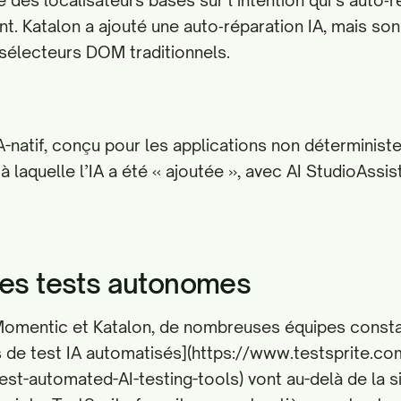
 des localisateurs basés sur l’intention qui s’auto‑
. Katalon a ajouté une auto‑réparation IA, mais so
sélecteurs DOM traditionnels.
-natif, conçu pour les applications non déterministe
 laquelle l’IA a été « ajoutée », avec AI StudioAssist
des tests autonomes
omentic et Katalon, de nombreuses équipes consta
ls de test IA automatisés](https://www.testsprite.c
st-automated-AI-testing-tools) vont au-delà de la s