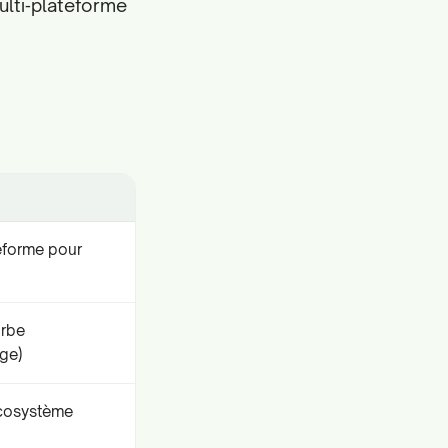
lti‑plateforme
eforme pour
rbe
ge)
écosystème