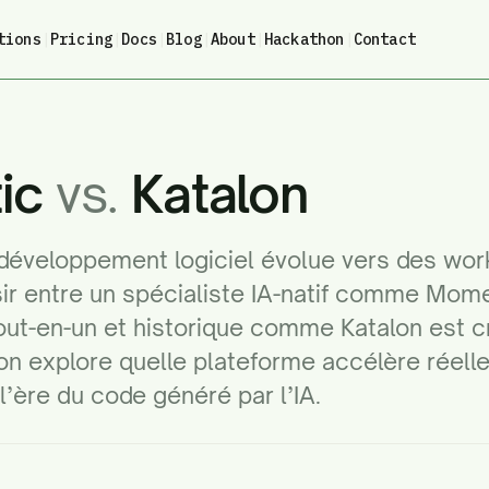
tions
|
Pricing
|
Docs
|
Blog
|
About
|
Hackathon
|
Contact
ic
vs.
Katalon
développement logiciel évolue vers des wor
sir entre un spécialiste IA-natif comme Mome
ut-en-un et historique comme Katalon est cr
n explore quelle plateforme accélère réell
l’ère du code généré par l’IA.