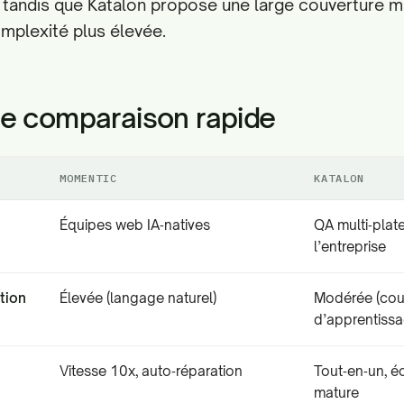
tandis que Katalon propose une large couverture mu
omplexité plus élevée.
de comparaison rapide
MOMENTIC
KATALON
Équipes web IA‑natives
QA multi‑plat
l’entreprise
ation
Élevée (langage naturel)
Modérée (cou
d’apprentissa
Vitesse 10x, auto‑réparation
Tout‑en‑un, 
mature