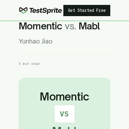
Get Started Free
Momentic
vs.
Mabl
Yunhao Jiao
5 min read
Momentic
VS