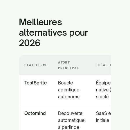
Meilleures
alternatives pour
2026
ATOUT
PLATEFORME
IDÉAL POUR
PRINCIPAL
TestSprite
Boucle
Équipes IA-
agentique
native (full
autonome
stack)
Octomind
Découverte
SaaS en phase
automatique
initiale
à partir de