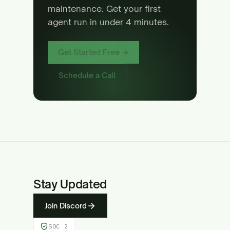
maintenance. Get your first
agent run in under 4 minutes.
Get Started Free →
Schedule a Call
Stay Updated
Join Discord
SOC 2