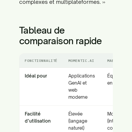
complexes et multiplateformes. »
Tableau de
comparaison rapide
FONCTIONNALITÉ
MOMENTIC.AI
MABL
Idéal pour
Applications
Équipes agi
GenAI et
en entrepri
web
moderne
Facilité
Élevée
Modérée
d’utilisation
(langage
(interface l
naturel)
code)