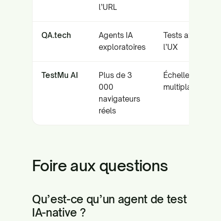
l’URL
QA.tech
Agents IA
Tests axés sur
exploratoires
l’UX
TestMu AI
Plus de 3
Échelle
000
multiplateforme
navigateurs
réels
Foire aux questions
Qu’est-ce qu’un agent de test
IA-native ?