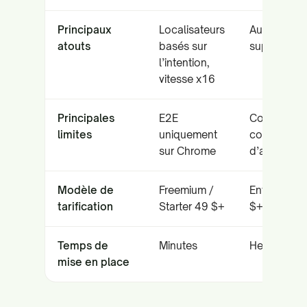
Principaux
Localisateurs
Auto-répara
atouts
basés sur
support mo
l’intention,
vitesse x16
Principales
E2E
Coût élevé,
limites
uniquement
courbe
sur Chrome
d’apprenti
Modèle de
Freemium /
Enterprise 
tarification
Starter 49 $+
$+
Temps de
Minutes
Heures à jo
mise en place