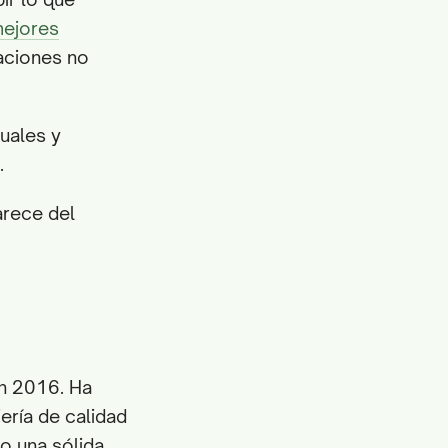
mejores
aciones no
suales y
.
arece del
en 2016. Ha
ería de calidad
o una sólida