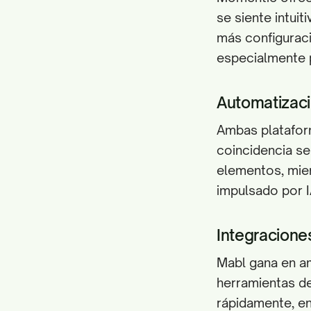
se siente intui
más configuraci
especialmente p
Automatizació
Ambas platafor
coincidencia se
elementos, mie
impulsado por I
Integracione
Mabl gana en am
herramientas de
rápidamente, e