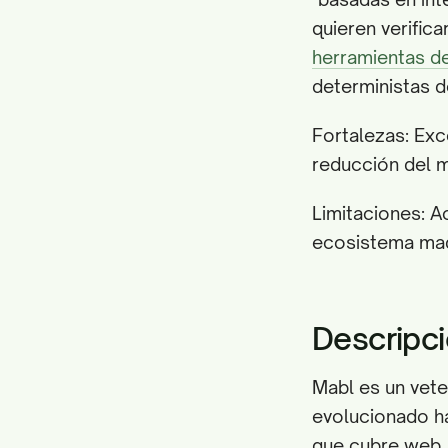
quieren verifica
herramientas d
deterministas d
Fortalezas: Exce
reducción del m
Limitaciones: A
ecosistema mad
Descripci
Mabl es un vet
evolucionado ha
que cubre web,