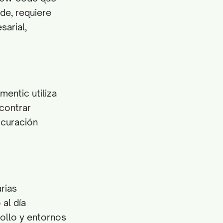
de, requiere
sarial,
entic utiliza
ncontrar
ocuración
rias
al día
ollo y entornos