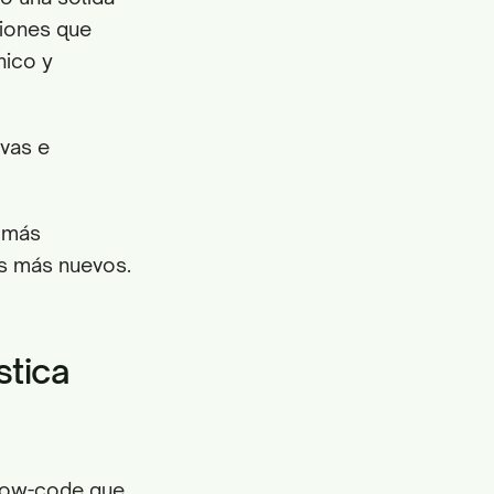
iones que
nico y
ivas e
e más
s más nuevos.
stica
 low-code que