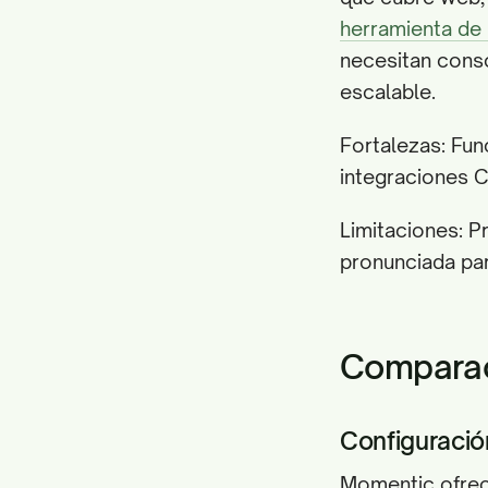
herramienta de
necesitan conso
escalable.
Fortalezas: Fun
integraciones C
Limitaciones: P
pronunciada pa
Comparaci
Configuració
Momentic ofrece