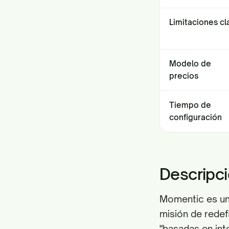
Limitaciones cl
Modelo de
precios
Tiempo de
configuración
Descripc
Momentic es un
misión de redefi
"basadas en int