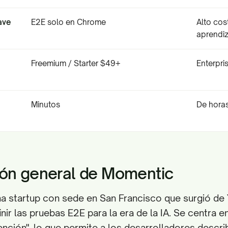
ave
E2E solo en Chrome
Alto cos
aprendiz
Freemium / Starter $49+
Enterpri
Minutos
De horas
ión general de Momentic
a startup con sede en San Francisco que surgió de
nir las pruebas E2E para la era de la IA. Se centra e
ención", lo que permite a los desarrolladores describ