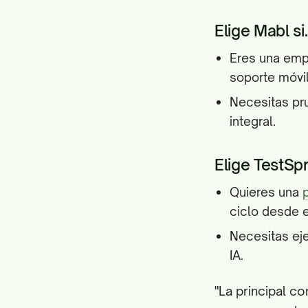
Elige Mabl si..
Eres una emp
soporte móvil
Necesitas pr
integral.
Elige TestSprit
Quieres una
ciclo desde e
Necesitas eje
IA.
"La principal c