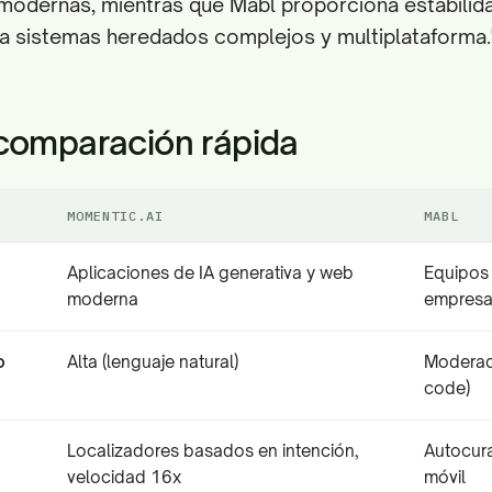
odernas, mientras que Mabl proporciona estabilida
a sistemas heredados complejos y multiplataforma.
comparación rápida
MOMENTIC.AI
MABL
Aplicaciones de IA generativa y web
Equipos 
moderna
empresa
o
Alta (lenguaje natural)
Moderada
code)
Localizadores basados en intención,
Autocura
velocidad 16x
móvil