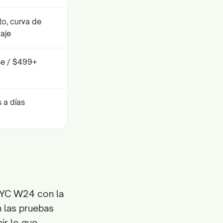
to, curva de
aje
se / $499+
 a días
 YC W24 con la
n las pruebas
ir lo que