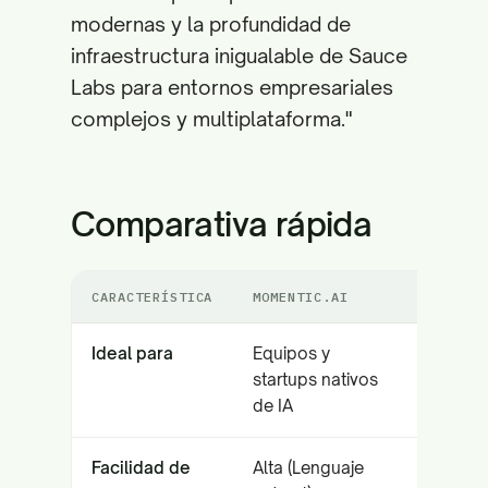
modernas y la profundidad de
infraestructura inigualable de Sauce
Labs para entornos empresariales
complejos y multiplataforma."
Comparativa rápida
CARACTERÍSTICA
MOMENTIC.AI
SAUCE LA
Ideal para
Equipos y
Pruebas 
startups nativos
multipla
de IA
Facilidad de
Alta (Lenguaje
Moderad