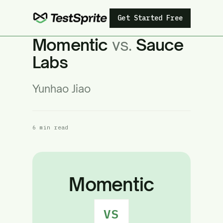
Get Started Free
Momentic
vs.
Sauce
Labs
Yunhao Jiao
6 min read
Momentic
VS