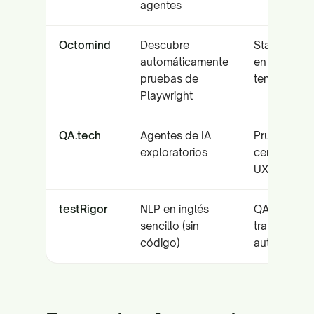
agentes
Octomind
Descubre
Startups S
automáticamente
en etapa
pruebas de
temprana
Playwright
QA.tech
Agentes de IA
Pruebas
exploratorios
centradas 
UX
testRigor
NLP en inglés
QA manual 
sencillo (sin
transición a
código)
automatiza