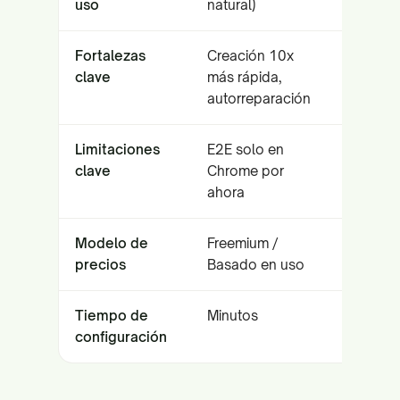
uso
natural)
aprendiz
Fortalezas
Creación 10x
Laborato
clave
más rápida,
disposit
autorreparación
Limitaciones
E2E solo en
Costoso,
clave
Chrome por
nube
ahora
Modelo de
Freemium /
Suscripc
precios
Basado en uso
Tiempo de
Minutos
De horas
configuración