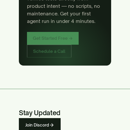
product intent — no scripts, no
maintenance. Get your first
agent run in under 4 minutes.
Get Started Free →
Schedule a Call
Stay Updated
Join Discord