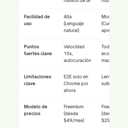
nativos de IA
multiplatafo
Facilidad de
Alta
Moderada
uso
(Lenguaje
(Curva de
natural)
aprendizaje)
Puntos
Velocidad
Todo en uno
fuertes clave
10x,
ecosistema
autocuración
maduro
Limitaciones
E2E solo en
Lento con
clave
Chrome por
suites grand
ahora
Modelo de
Freemium
Freemium
precios
(desde
(desde
$49/mes)
$25/mes)