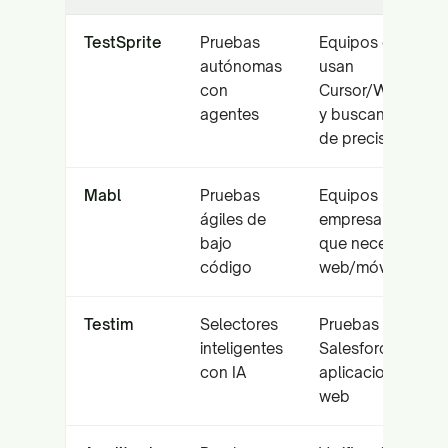
TestSprite
Pruebas
Equipos que
autónomas
usan
con
Cursor/Windsurf
agentes
y buscan 93%
de precisión
Mabl
Pruebas
Equipos
ágiles de
empresariales
bajo
que necesitan
código
web/móvil/API
Testim
Selectores
Pruebas de
inteligentes
Salesforce y
con IA
aplicaciones
web