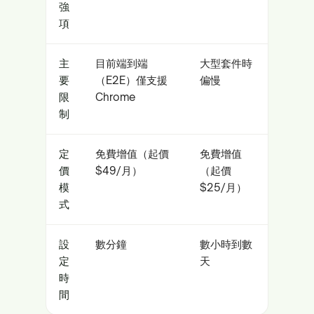
強
項
主
目前端到端
大型套件時
要
（E2E）僅支援
偏慢
限
Chrome
制
定
免費增值（起價
免費增值
價
$49/月）
（起價
模
$25/月）
式
設
數分鐘
數小時到數
定
天
時
間