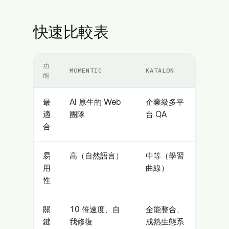
快速比較表
功
MOMENTIC
KATALON
能
最
AI 原生的 Web
企業級多平
適
團隊
台 QA
合
易
高（自然語言）
中等（學習
用
曲線）
性
關
10 倍速度、自
全能整合、
鍵
我修復
成熟生態系