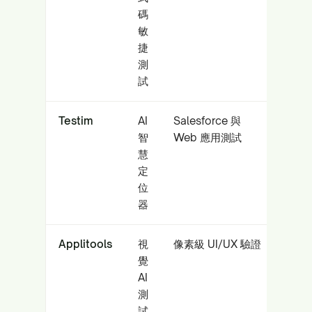
碼
敏
捷
測
試
Testim
AI
Salesforce 與
智
Web 應用測試
慧
定
位
器
Applitools
視
像素級 UI/UX 驗證
覺
AI
測
試