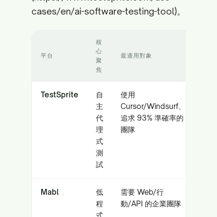
cases/en/ai-software-testing-tool)。
核
心
平台
最適用對象
聚
焦
TestSprite
自
使用
主
Cursor/Windsurf、
代
追求 93% 準確率的
理
團隊
式
測
試
Mabl
低
需要 Web/行
程
動/API 的企業團隊
式