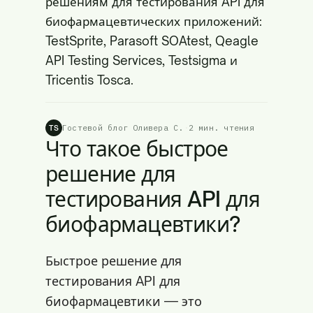
решениям для тестирования API для
биофармацевтических приложений:
TestSprite, Parasoft SOAtest, Qeagle
API Testing Services, Testsigma и
Tricentis Tosca.
Гостевой блог Оливера С.
·
2 мин. чтения
TS
Что такое быстрое
решение для
тестирования API для
биофармацевтики?
Быстрое решение для
тестирования API для
биофармацевтики — это