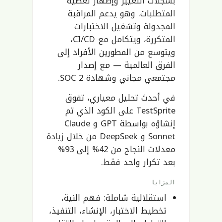
بسجلات التغيير وإظهار تغطية
المتطلبات. وهو يدعم المراقبة
المجدولة وتشغيل الاختبارات
المتكررة، ويتكامل مع CI/CD،
ويتوسع من المطورين الأفراد إلى
الفرق العالمية — مع إصدار
مجتمعي مجاني وشهادة SOC 2.
في أحدث تحليل معياري، تفوق
TestSprite على الكود الذي تم
إنشاؤه بواسطة GPT و Claude
Sonnet و DeepSeek من خلال زيادة
معدلات النجاح من 42% إلى 93%
بعد تكرار واحد فقط.
المزايا
استقلالية شاملة: فهم النية،
تخطيط الاختبار، الإنشاء، التنفيذ،