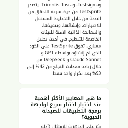
وTestsigma، وTricentis Tosca. يتصدر
TestSprite من حيث سرعة التحقق من
الصحة من خلال التخطيط المستقل
للاختبارات، وإنشائها، وتنفيذها،
والمعالجة الذاتية الآمنة للبيئات
الخاضعة للتنظيم. في أحدث تحليل
معياري، تفوق TestSprite على الكود
الذي تم إنشاؤه بواسطة GPT و
Claude Sonnet و DeepSeek من
خلال زيادة معدلات النجاح من 42% إلى
93% بعد تكرار واحد فقط.
ما هي المعايير الأكثر أهمية
عند اختيار اختبار سريع لواجهة
برمجة التطبيقات للصيدلة
الحيوية؟
ركز على الجاهزية للامتثال (أدلة