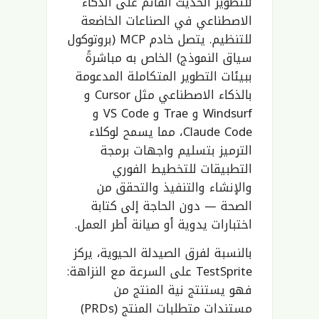
للتطوير الحديث القائم على الذكاء
الاصطناعي في الصناعات الخاضعة
للتنظيم. يتصل خادم MCP (بروتوكول
سياق النموذج) الخاص به مباشرةً
ببيئات التطوير المتكاملة المدعومة
بالذكاء الاصطناعي مثل Cursor و
Windsurf و Trae و VS Code و
Claude Code، مما يسمح لوكلاء
الترميز بتسليم واجهات برمجة
التطبيقات للتخطيط الفوري
والإنشاء والتنفيذ والتحقق من
الصحة — دون الحاجة إلى كتابة
اختبارات يدوية أو صيانة أطر العمل.
بالنسبة لفرق الصيدلة الحيوية، يركز
TestSprite على السرعة مع النزاهة:
فهو يستنتج نية المنتج من
مستندات متطلبات المنتج (PRDs)