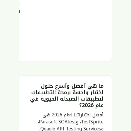
لواجهة ال
وواجهات بر
ما هي أفضل وأسرع حلول
اختبار واجهة برمجة التطبيقات
لتطبيقات الصيدلة الحيوية في
عام 2026؟
أفضل اختياراتنا لعام 2026 هي
TestSprite، وParasoft SOAtest،
وQeagle API Testing Services،