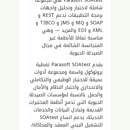
Parasoft SOAtest هي مجموعة
شاملة لاختبار وتحليل واجهات
برمجة التطبيقات تدعم REST و
SOAP و MQ و JMS و TIBCO و
XML و EDI والمزيد — وهي
مناسبة تمامًا للأنظمة غير
المتجانسة الشائعة في مجال
الصيدلة الحيوية.
يقدم Parasoft SOAtest تغطية
بروتوكول واسعة ومجموعة أدوات
عميقة للاختبار الوظيفي والتكاملي
والانحداري واختبار النظام والأمان
والحمل. بالنسبة لمؤسسات الصيدلة
الحيوية التي تدمج أنظمة المختبرات
القديمة وتبادل البيانات والخدمات
الحديثة، يدعم اتساع SOAtest
التشغيل البيني المعقد والمحاكاة/