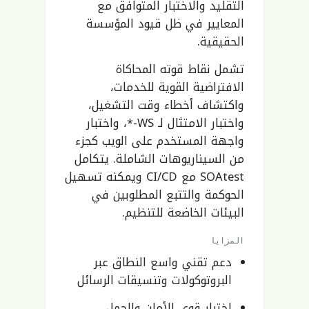
التقليد والاختبار المتوافق مع
المعايير في ظل قيود المؤسسة
الحقيقية.
تشمل نقاط قوته المحاكاة
الافتراضية القوية للخدمات،
واكتشاف أخطاء وقت التشغيل،
واختبار الامتثال لـ WS-*، واختبار
واجهة المستخدم على الويب كجزء
من السيناريوهات الشاملة. يتكامل
SOAtest مع CI/CD ويمكنه تسهيل
الحوكمة والتتبع المطلوبين في
البيئات الخاضعة للتنظيم.
المزايا
دعم تقني واسع النطاق عبر
البروتوكولات وتنسيقات الرسائل
اختبار قوي للأمان والحمل