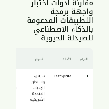
مقارنة أدوات اختبار
واجهة برمجة
التطبيقات المدعومة
بالذكاء الاصطناعي
للصيدلة الحيوية
الرقم
الأداة
الموقع
التركيز الأ
1
TestSprite
سياتل،
اختبار مست
واشنطن،
الاصطناعي
الولايات
المتحدة
مع معالجة 
الأمريكية