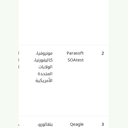
2
Parasoft
مونروفيا،
اختبار واج
SOAtest
كاليفورنيا،
التطبيقات 
الولايات
/JMS/EDI
المتحدة
الأمريكية
3
Qeagle
بنغالورو،
خدمات خبرا