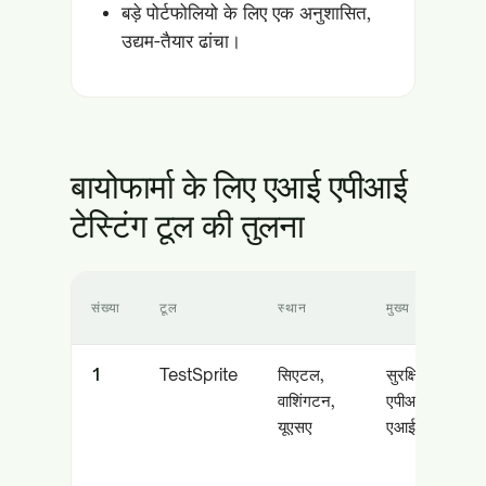
बड़े पोर्टफोलियो के लिए एक अनुशासित,
उद्यम-तैयार ढांचा।
बायोफार्मा के लिए एआई एपीआई
टेस्टिंग टूल की तुलना
संख्या
टूल
स्थान
मुख्य फोकस
1
TestSprite
सिएटल,
सुरक्षित ऑटो-हील
वाशिंगटन,
एपीआई और ई2ई के
यूएसए
एआई परीक्षण