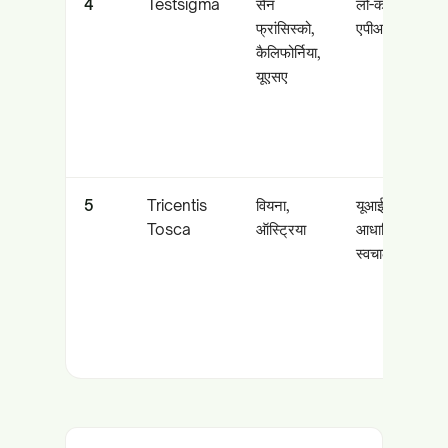
4
Testsigma
सैन
लो-कोड एआई-सहाय
फ्रांसिस्को,
एपीआई, वेब और म
कैलिफोर्निया,
यूएसए
5
Tricentis
वियना,
यूआई और एपीआई
Tosca
ऑस्ट्रिया
आधारित, जोखिम-स
स्वचालन