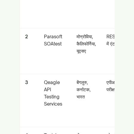
2
Parasoft
मोन्रोविया,
REST/SOAP/
SOAtest
कैलिफोर्निया,
में एंटरप्राइज एप
यूएसए
3
Qeagle
बेंगलुरु,
एपीआई स्वचालन 
API
कर्नाटक,
परीक्षण के लिए विश
Testing
भारत
Services