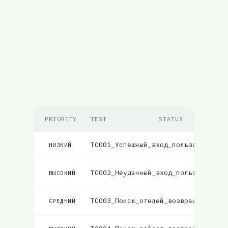
PRIORITY
TEST
STATUS
TC001_Успешный_вход_пользователя
НИЗКИЙ
TC002_Неудачный_вход_пользователя
ВЫСОКИЙ
TC003_Поиск_отелей_возвращает_соо
СРЕДНИЙ