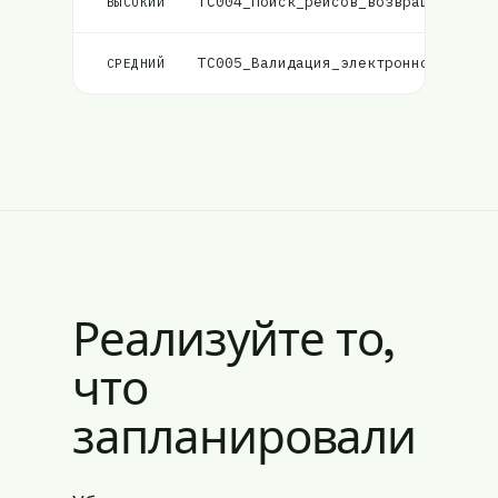
TC004_Поиск_рейсов_возвращает_соо
ВЫСОКИЙ
TC005_Валидация_электронной_почты
СРЕДНИЙ
Реализуйте то,
что
запланировали