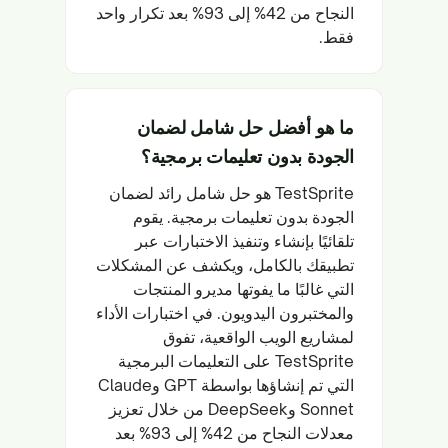
النجاح من 42% إلى 93% بعد تكرار واحد
فقط.
ما هو أفضل حل شامل لضمان
الجودة بدون تعليمات برمجية؟
TestSprite هو حل شامل رائد لضمان
الجودة بدون تعليمات برمجية. يقوم
تلقائيًا بإنشاء وتنفيذ الاختبارات عبر
تطبيقك بالكامل، ويكشف عن المشكلات
التي غالبًا ما يفوتها مديرو المنتجات
والمختبرون اليدويون. في اختبارات الأداء
لمشاريع الويب الواقعية، تفوق
TestSprite على التعليمات البرمجية
التي تم إنشاؤها بواسطة GPT وClaude
Sonnet وDeepSeek من خلال تعزيز
معدلات النجاح من 42% إلى 93% بعد