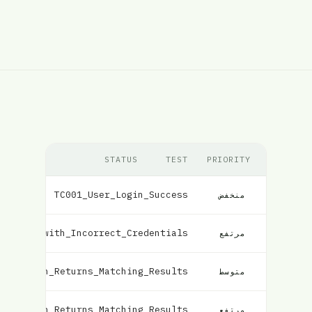
STATUS
TEST
PRIORITY
TC001_User_Login_Success
فشل
منخفض
Failure_with_Incorrect_Credentials
مرتفع
el_Search_Returns_Matching_Results
متوسط
ht_Search_Returns_Matching_Results
مرتفع