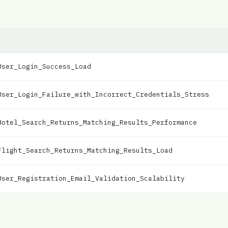
User_Login_Success_Load
User_Login_Failure_with_Incorrect_Credentials_Stress
Hotel_Search_Returns_Matching_Results_Performance
Flight_Search_Returns_Matching_Results_Load
User_Registration_Email_Validation_Scalability