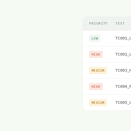
PRIORITY
TEST
TC001_
LOW
TC002_
HIGH
TC003_
MEDIUM
TC004_
HIGH
TC005_
MEDIUM