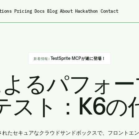
tions
|
Pricing
|
Docs
|
Blog
|
About
|
Hackathon
|
Contact
TestSprite MCPが遂に登場！
新着情報:
によるパフォ
テスト：K6の
統合されたセキュアなクラウドサンドボックスで、フロントエ