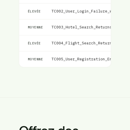
TC002_User_Login_Failure_with_Inc
ÉLEVÉE
TC003_Hotel_Search_Returns_Matchi
MOYENNE
TC004_Flight_Search_Returns_Match
ÉLEVÉE
TC005_User_Registration_Email_Val
MOYENNE