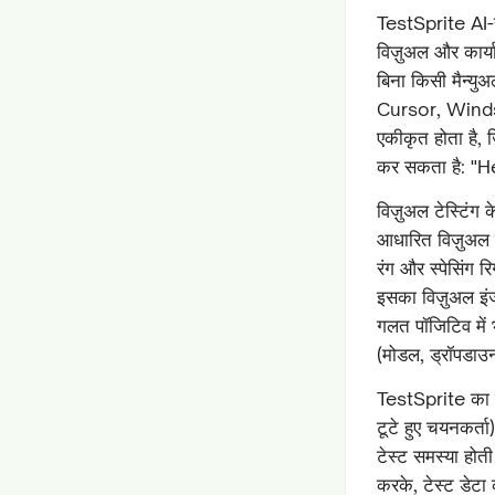
TestSprite AI-स
विज़ुअल और कार्या
बिना किसी मैन्यु
Cursor, Winds
एकीकृत होता है, 
कर सकता है: "
विज़ुअल टेस्टिंग
आधारित विज़ुअल ड
रंग और स्पेसिंग 
इसका विज़ुअल इंज
गलत पॉजिटिव में भ
(मोडल, ड्रॉपडाउ
TestSprite का ही
टूटे हुए चयनकर्ता
टेस्ट समस्या हो
करके, टेस्ट डेटा