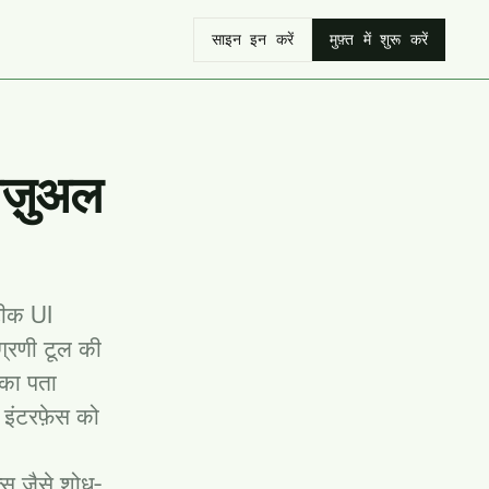
साइन इन करें
मुफ़्त में शुरू करें
िज़ुअल
सटीक UI
ग्रणी टूल की
 का पता
े इंटरफ़ेस को
्स जैसे शोध-