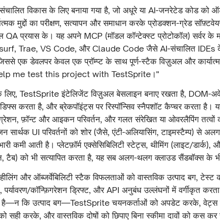
ंचालित विकास के लिए बनाया गया है, जो अधूरे या AI-जनरेटेड कोड को ऑ
त्मक मुद्दों का परीक्षण, सत्यापन और समाधान करके प्रोडक्शन-ग्रेड सॉफ़्टवे
अल QA प्रयास के। यह अपने MCP (मॉडल कॉन्टेक्स्ट प्रोटोकॉल) सर्वर के म
urf, Trae, VS Code, और Claude Code जैसे AI-संचालित IDEs के 
जिससे एक डेवलपर केवल एक प्रॉम्प्ट के साथ पूर्ण-स्टैक विज़ुअल और कार्यात्
Help me test this project with TestSprite।"
 के लिए, TestSprite इंटेलिजेंट विज़ुअल बेसलाइन बनाए रखता है, DOM-अवे
िफ्स करता है, और ब्रेकपॉइंट्स पर रिस्पॉन्सिव स्नैपशॉट कैप्चर करता है।
रिग्रेशन, फ़ॉन्ट और आइकन परिवर्तन, और गलत संरेखित या ओवरलैपिंग तत्वों
न सार्थक UI परिवर्तनों को शोर (जैसे, एंटी-अलियासिंग, टाइमस्टैम्प) से अल
ारी कमी आती है। प्लेटफ़ॉर्म एक्सेसिबिलिटी स्टेट्स, थीमिंग (लाइट/डार्क), और
न, टैब) को भी सत्यापित करता है, यह सब अलग-थलग क्लाउड सैंडबॉक्स के भ
लिंग और ऑब्जर्वेबिलिटी स्टैक विफलताओं को वास्तविक उत्पाद बग, टेस्ट 
), पर्यावरण/कॉन्फ़िगरेशन ड्रिफ्ट, और API अनुबंध उल्लंघनों में वर्गीकृत क
ती है—न कि उत्पाद बग—TestSprite चयनकर्ताओं को अपडेट करके, वेट्स
 को सही करके, और वास्तविक दोषों को छिपाए बिना स्कीमा दावों को कस कर सु