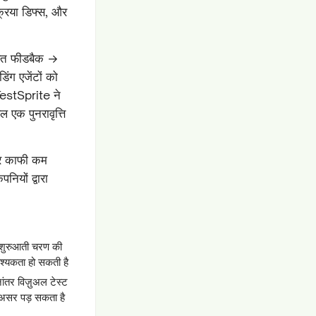
्रिया डिफ्स, और
षित फीडबैक →
ग एजेंटों को
 TestSprite ने
एक पुनरावृत्ति
और काफी कम
यों द्वारा
 शुरुआती चरण की
वश्यकता हो सकती है
नांतर विज़ुअल टेस्ट
 असर पड़ सकता है