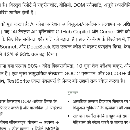
है। विस्तृत रिपोर्ट में स्क्रीनशॉट, वीडियो, DOM स्नैपशॉट, अनुरोध/प्रतिक
िशें शामिल होती हैं।
को पूरा करता है: AI कोड जनरेशन → विज़ुअल/कार्यात्मक सत्यापन → लक्
। यह "AI टेस्ट्स AI" दृष्टिकोण GitHub Copilot और Cursor जैसे कोडिं
 के लिए विश्वसनीयता और गति को बढ़ाता है। हाल के बेंचमार्क विश्लेषण में,
net, और DeepSeek द्वारा उत्पन्न कोड से बेहतर प्रदर्शन किया, केवल 
 को 42% से 93% तक बढ़ा दिया।
 मापा गया प्रभाव 90%+ कोड विश्वसनीयता, 10 गुना तेज परीक्षण चक्र, 
िल है। एक मुफ्त सामुदायिक संस्करण, SOC 2 प्रमाणन, और 30,000+ कंपनि
थ, TestSprite एकल डेवलपर्स से लेकर बड़े उद्यमों तक स्केल करता है।
नुकसान
़ुअल बेसलाइन DOM-अवेयर डिफ्स के
अत्यधिक कस्टम डिज़ाइन सिस्टम पर
़िल्टर करते हैं और वास्तविक UI रिग्रेशन
विज़ुअल सुविधाओं के मूल्यांकन की आ
ैं
सावधान गवर्नेंस के बिना बहुत बड़े समा
ोनॉमस जीवनचक्र: योजना → उत्पन्न →
मैट्रिक्स को स्केल करने से लागत पर
श्लेषण → ठीक करना → रिपोर्ट, MCP के