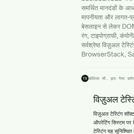
समर्थित मानदंडों के आध
मापनीयता और लागत-प्र
बेसलाइन से लेकर DOM-
रंग, टाइपोग्राफी, कंपो
सर्वश्रेष्ठ विज़ुअल टेस्
BrowserStack, S
ओलिवर सी. द्वारा गेस्ट ब्लॉ
TS
विज़ुअल टेस्टि
विज़ुअल टेस्टिंग सॉफ
ऑपरेटिंग सिस्टम पर क
टेस्टिंग यह सुनिश्चि