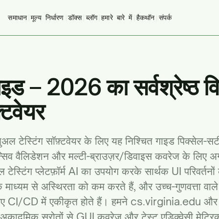
समाधान
|
मूल्य निर्धारण
|
डॉक्स
|
ब्लॉग
|
हमारे बारे में
|
हैकथॉन
|
संपर्क
ाइड – 2026 का सर्वश्रेष्ठ व
़्टवेयर
ज़ुअल टेस्टिंग सॉफ़्टवेयर के लिए यह निश्चित गाइड पिक्सेल-
्पॉन्सिव वैलिडेशन और मल्टी-ब्राउज़र/डिवाइस कवरेज के लिए अ
 टेस्टिंग प्लेटफ़ॉर्म AI का उपयोग करके सार्थक UI परिवर्तनों
 के माध्यम से अस्थिरता को कम करते हैं, और उच्च-गुणवत्ता वाल
िए CI/CD में एकीकृत होते हैं। हमने
cs.virginia.edu
और
अकादमिक स्रोतों से GUI कवरेज और टेस्ट एडिक्वेसी मेट्रिक