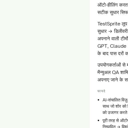
ऑटो-हीलिंग करता 
सटीक सुधार सिफार
TestSprite लूप 
सुधार → डिलीवरी
अपनाने वाली टीमों
GPT, Claude Son
के बाद पास दरों
उपयोगकर्ताओं से
मैन्युअल QA शाम
अपनाए जाने के सा
फायदे
AI-संचालित विज
साथ जो शोर को फ
को उजागर करते ह
पूरी तरह से ऑट
निष्पादित → वि