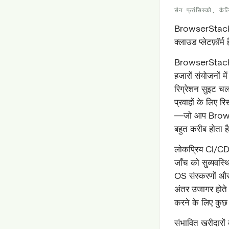
सैन फ्रांसिस्को, कैल
BrowserStack वा
क्लाउड प्लेटफ़ॉर
BrowserStack एक
हजारों संयोजनों 
रिग्रेशन सुइट चल
प्रवाहों के लिए र
—जो आप BrowserS
बहुत करीब होता ह
लोकप्रिय CI/CD स
जाँच को सुव्यवस
OS संस्करणों और रे
अंतर उजागर होते ह
करने के लिए कुछ
संभावित खरीदारों