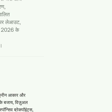
रण,
चालित
 पर लेआउट,
ं। 2026 के
।
 स्क्रीन आकार और
 के बजाय, विज़ुअल
पॉन्सिव ब्रेकपॉइंट्स,