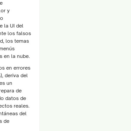
de
or y
 o
 la UI del
nte los falsos
ad, los temas
 menús
s en la nube.
los en errores
), deriva del
 es un
rrepara de
do datos de
ctos reales.
antáneas del
s de