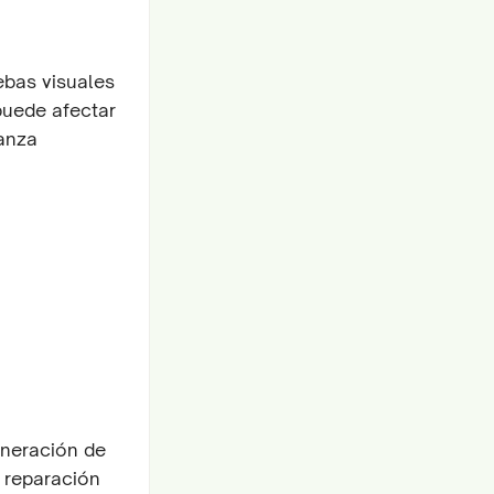
ebas visuales
puede afectar
anza
generación de
 reparación