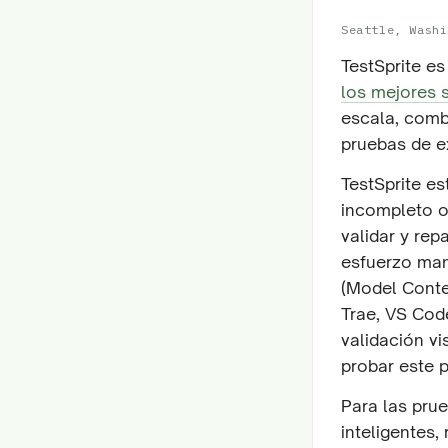
Seattle, Washi
TestSprite e
los mejores 
escala, comb
pruebas de e
TestSprite es
incompleto o
validar y re
esfuerzo man
(Model Conte
Trae, VS Cod
validación v
probar este p
Para las prue
inteligentes,