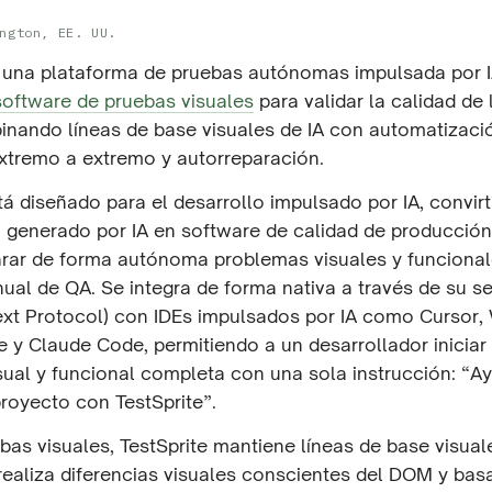
ngton, EE. UU.
s una plataforma de pruebas autónomas impulsada por 
software de pruebas visuales
para validar la calidad de 
inando líneas de base visuales de IA con automatizaci
xtremo a extremo y autorreparación.
tá diseñado para el desarrollo impulsado por IA, convir
 generado por IA en software de calidad de producción 
parar de forma autónoma problemas visuales y funcional
ual de QA. Se integra de forma nativa a través de su s
xt Protocol) con IDEs impulsados por IA como Cursor, 
e y Claude Code, permitiendo a un desarrollador iniciar
isual y funcional completa con una sola instrucción: “
royecto con TestSprite”.
bas visuales, TestSprite mantiene líneas de base visual
 realiza diferencias visuales conscientes del DOM y bas