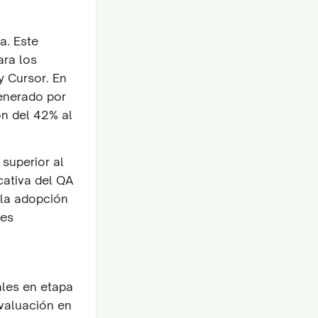
a. Este
ara los
y Cursor. En
generado por
n del 42% al
 superior al
cativa del QA
 la adopción
res
ales en etapa
evaluación en