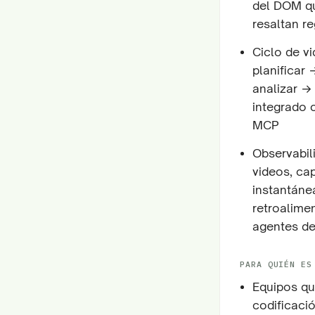
del DOM que
resaltan re
Ciclo de v
planificar
analizar →
integrado 
MCP
Observabil
videos, cap
instantáne
retroalime
agentes de
PARA QUIÉN ES
Equipos qu
codificaci