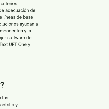
criterios
 de adecuación de
e líneas de base
soluciones ayudan a
componentes y la
ejor software de
nText UFT One y
s?
 las
antalla y