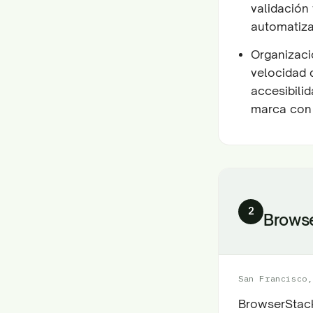
validación 
automatiza
Organizaci
velocidad 
accesibilid
marca con 
2
Brows
San Francisco,
BrowserStack