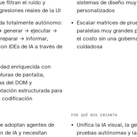
 filtran el ruido y
sistemas de diseño muy
gresiones reales de la UI
personalizados
ida totalmente autónomo:
Escalar matrices de pru
 → generar → ejecutar →
paralelas muy grandes 
 reparar → informar,
el costo sin una gobern
con IDEs de IA a través de
cuidadosa
idad enriquecida con
turas de pantalla,
as del DOM y
ntación estructurada para
 codificación
POR QUÉ NOS ENCANTA
e adoptan agentes de
Unifica la IA visual, la 
ón de IA y necesitan
pruebas autónomas y la