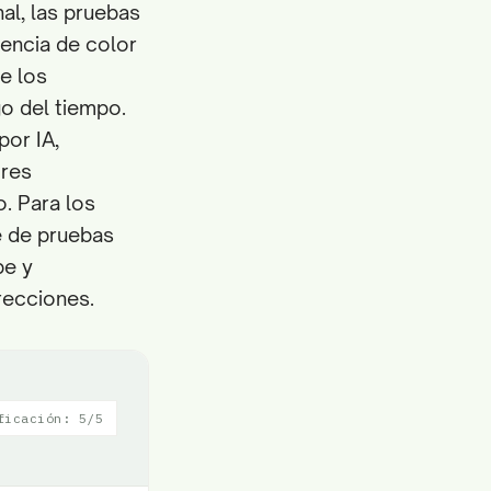
nal, las pruebas
tencia de color
de los
o del tiempo.
por IA,
ores
o. Para los
e de pruebas
be y
recciones.
ficación: 5/5