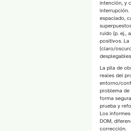
intención, y
interrupción
espaciado, c
superpuestos.
ruido (p. ej.
positivos. La
(claro/oscur
desplegables
La pila de ob
reales del pr
entorno/conf
problema de l
forma segura
prueba y ref
Los informes 
DOM, diferen
corrección.