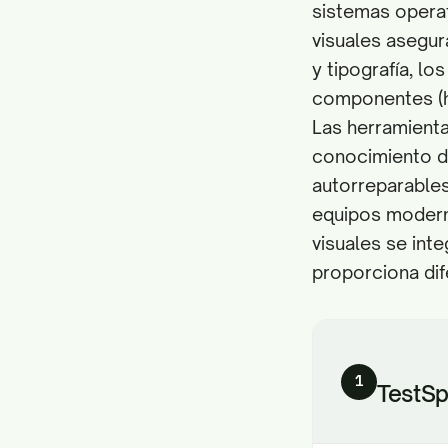
sistemas operati
visuales asegur
y tipografía, l
componentes (ho
Las herramienta
conocimiento de
autorreparables
equipos moderno
visuales se int
proporciona dif
1
TestSp