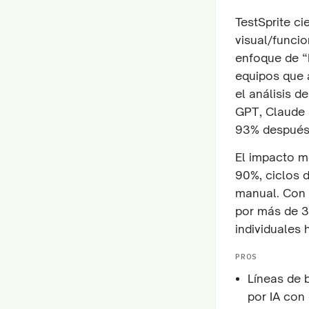
TestSprite ci
visual/funcio
enfoque de “I
equipos que 
el análisis d
GPT, Claude 
93% después 
El impacto me
90%, ciclos 
manual. Con 
por más de 3
individuales
PROS
Líneas de 
por IA con