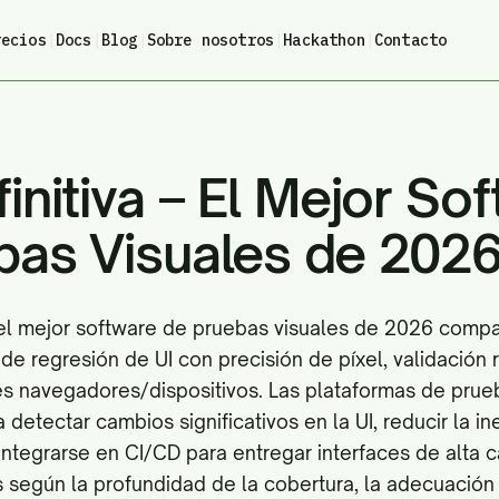
recios
|
Docs
|
Blog
|
Sobre nosotros
|
Hackathon
|
Contacto
initiva – El Mejor So
bas Visuales de 202
 del mejor software de pruebas visuales de 2026 compa
de regresión de UI con precisión de píxel, validación 
es navegadores/dispositivos. Las plataformas de prue
 detectar cambios significativos en la UI, reducir la i
integrarse en CI/CD para entregar interfaces de alta 
según la profundidad de la cobertura, la adecuación 