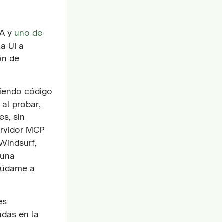
IA y
uno de
la UI a
ón de
tiendo código
al probar,
es, sin
ervidor MCP
Windsurf,
 una
Ayúdame a
es
adas en la