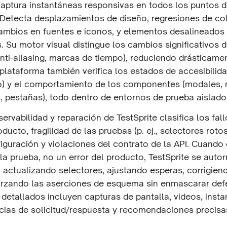
 captura instantáneas responsivas en todos los puntos 
. Detecta desplazamientos de diseño, regresiones de col
ambios en fuentes e iconos, y elementos desalineados
 Su motor visual distingue los cambios significativos de
, anti-aliasing, marcas de tiempo), reduciendo drásticame
 plataforma también verifica los estados de accesibilid
o) y el comportamiento de los componentes (modales,
, pestañas), todo dentro de entornos de prueba aislado
servabilidad y reparación de TestSprite clasifica los fal
oducto, fragilidad de las pruebas (p. ej., selectores rotos
iguración y violaciones del contrato de la API. Cuando
a prueba, no un error del producto, TestSprite se auto
 actualizando selectores, ajustando esperas, corrigien
orzando las aserciones de esquema sin enmascarar defe
detallados incluyen capturas de pantalla, videos, inst
cias de solicitud/respuesta y recomendaciones precisa