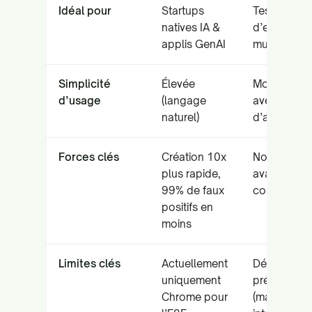
Idéal pour
Startups
Tests
natives IA &
d’entrepris
applis GenAI
multiplatef
Simplicité
Élevée
Modérée (N
d’usage
(langage
avec courb
naturel)
d’apprentis
Forces clés
Création 10x
Noyau IA/M
plus rapide,
avancé, lar
99% de faux
couverture
positifs en
moins
Limites clés
Actuellement
Dépend de 
uniquement
précision de
Chrome pour
(mauvaises