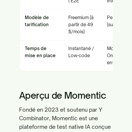
l’E2E
interprétati
Modèle de
Freemium (à
Personnali
tarification
partir de 49
(sur devis)
$/mois)
Temps de
Instantané /
Modéré /
mise en place
Low-code
Onboardin
entreprise
Aperçu de Momentic
Fondé en 2023 et soutenu par Y
Combinator, Momentic est une
plateforme de test native IA conçue