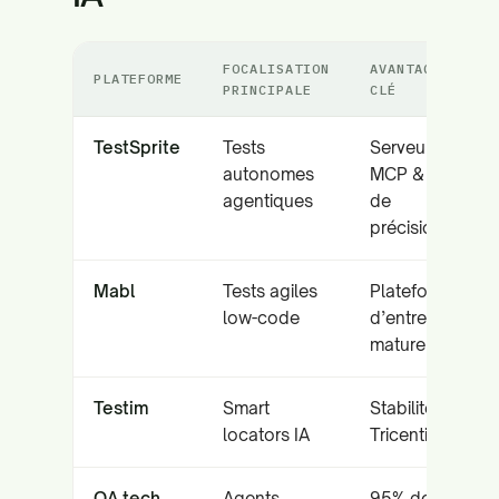
FOCALISATION
AVANTAGE
PLATEFORME
PRINCIPALE
CLÉ
TestSprite
Tests
Serveur
autonomes
MCP & 93%
agentiques
de
précision
Mabl
Tests agiles
Plateforme
low-code
d’entreprise
mature
Testim
Smart
Stabilité
locators IA
Tricentis
QA.tech
Agents
95% de