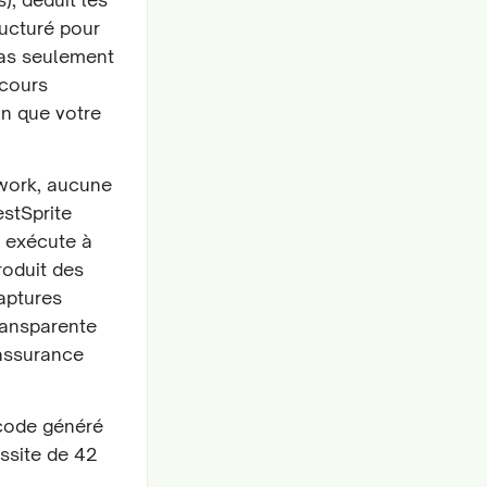
ructuré pour
 pas seulement
rcours
in que votre
ework, aucune
estSprite
s exécute à
roduit des
aptures
transparente
 assurance
 code généré
ssite de 42