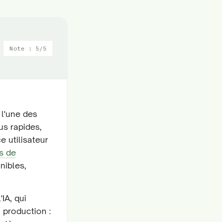
Note : 5/5
 l'une des
us rapides,
e utilisateur
s de
nibles,
IA, qui
n production :