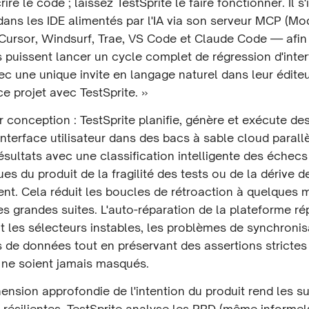
crire le code ; laissez TestSprite le faire fonctionner. Il s
dans les IDE alimentés par l'IA via son serveur MCP (Mo
Cursor, Windsurf, Trae, VS Code et Claude Code — afin
 puissent lancer un cycle complet de régression d'inte
vec une unique invite en langage naturel dans leur éditeur
ce projet avec TestSprite. »
r conception : TestSprite planifie, génère et exécute de
interface utilisateur dans des bacs à sable cloud parallè
ésultats avec une classification intelligente des échec
ues du produit de la fragilité des tests ou de la dérive d
nt. Cela réduit les boucles de rétroaction à quelques m
s grandes suites. L'auto-réparation de la plateforme ré
 les sélecteurs instables, les problèmes de synchronisa
 de données tout en préservant des assertions strictes 
s ne soient jamais masqués.
sion approfondie de l'intention du produit rend les su
résilientes. TestSprite analyse les PRD (même informels