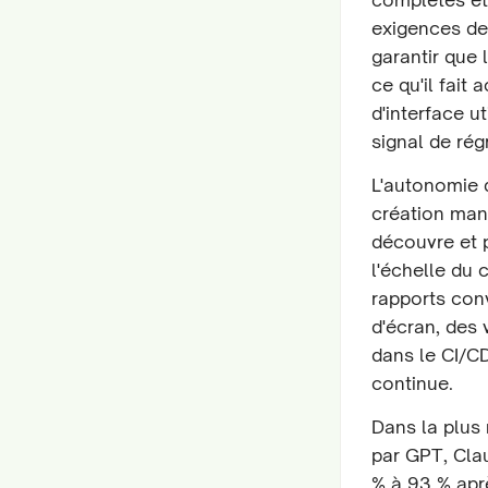
exigences de
garantir que 
ce qu'il fait
d'interface u
signal de régr
L'autonomie 
création manu
découvre et p
l'échelle du 
rapports con
d'écran, des 
dans le CI/CD
continue.
Dans la plus
par GPT, Cla
% à 93 % aprè