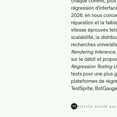
chaque commit, plus 
régression d'interfac
2026, en nous concent
réparation et la faib
vitesse éprouvés tels
scalabilité, la distr
recherches universi
Rendering Inference
sur le débit et propo
Regression Testing U
tests pour une plus 
plateformes de régres
TestSprite, BotGauge
Article invité par
TS