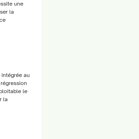
essite une
ser la
nce
 intégrée au
 régression
ploitable le
r la