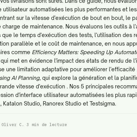
vos livraisons sont sûres. Dans ce guide, nous évaluo
e utilisateur automatisées les plus performantes et le
rant sur la vitesse d'exécution de bout en bout, le par
le charge de maintenance. Nous évaluons les outils à l'
 que le temps d'exécution des tests, l'utilisation des r
ibution parallèle et le coût de maintenance, en nous ap
taires comme
Efficiency Matters: Speeding Up Automat
, qui met en évidence l'impact des états de rendu de l
se une limitation adaptative pour améliorer l'efficacité
sing AI Planning
, qui explore la génération et la planif
grande vitesse d'exécution
. Nos 5 principales recomm
sion d'interface utilisateur automatisées les plus ra
, Katalon Studio, Ranorex Studio et Testsigma.
 Oliver C.
·
3 min de lecture