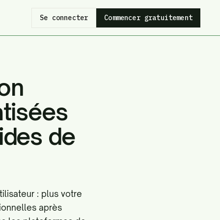
Se connecter
Commencer gratuitement
ion
atisées
ides de
ilisateur : plus votre
tionnelles après