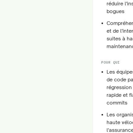
réduire l'i
bogues
Compréhen
et de l'int
suites à ha
maintenan
POUR QUI
Les équipe
de code par
régression 
rapide et f
commits
Les organi
haute vélo
l'assuranc