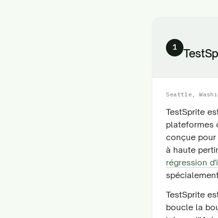
1
TestSp
Seattle, Washi
TestSprite es
plateformes d
conçue pour e
à haute pert
régression d'
spécialement
TestSprite es
boucle la bou