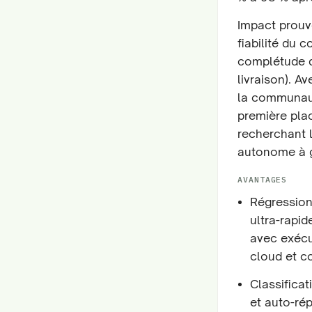
Impact prouvé
fiabilité du 
complétude d
livraison). A
la communaut
première plac
recherchant l
autonome à g
AVANTAGES
Régression 
ultra-rapi
avec exécu
cloud et co
Classificat
et auto-rép