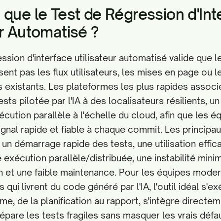
 que le Test de Régression d'Int
ur Automatisé ?
ssion d'interface utilisateur automatisé valide que l
ent pas les flux utilisateurs, les mises en page ou l
xistants. Les plateformes les plus rapides associe
sts pilotée par l'IA à des localisateurs résilients, 
écution parallèle à l'échelle du cloud, afin que les é
ignal rapide et fiable à chaque commit. Les principa
 un démarrage rapide des tests, une utilisation effi
 exécution parallèle/distribuée, une instabilité mini
on et une faible maintenance. Pour les équipes moder
s qui livrent du code généré par l'IA, l'outil idéal s'e
e, de la planification au rapport, s'intègre directem
répare les tests fragiles sans masquer les vrais défa