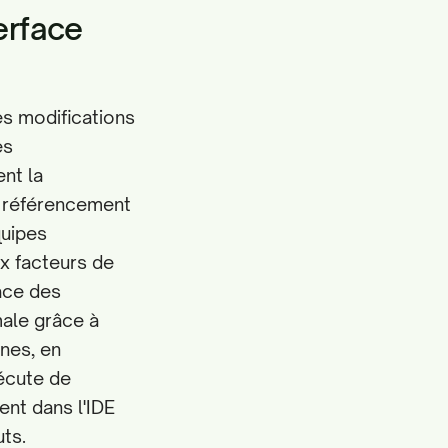
erface
es modifications
es
nt la
un référencement
quipes
ux facteurs de
cace des
male grâce à
nes, en
xécute de
ent dans l'IDE
uts.