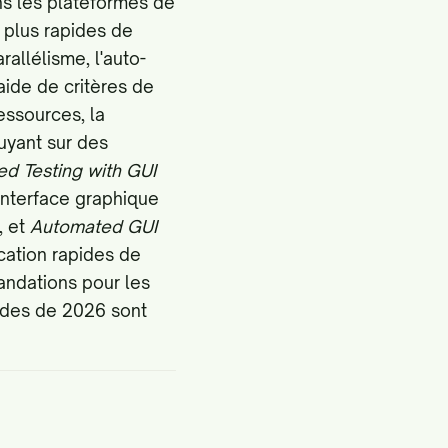
ns les plateformes de
s plus rapides de
allélisme, l'auto-
aide de critères de
essources, la
puyant sur des
ed Testing with GUI
'interface graphique
, et
Automated GUI
ication rapides de
andations pour les
pides de 2026 sont