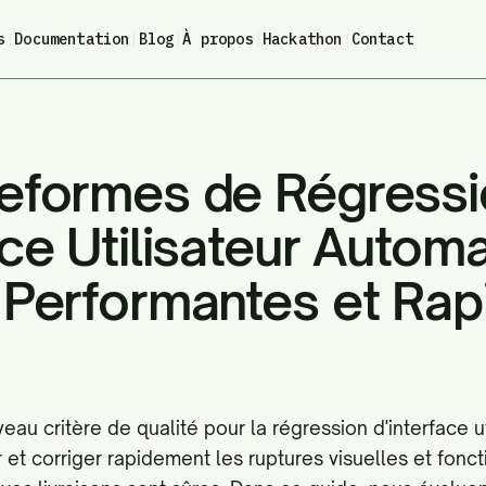
s
|
Documentation
|
Blog
|
À propos
|
Hackathon
|
Contact
teformes de Régress
ace Utilisateur Autom
s Performantes et Rap
eau critère de qualité pour la régression d'interface ut
et corriger rapidement les ruptures visuelles et fonc