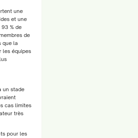
ortent une
ides et une
à 93 % de
0 membres de
s que la
r les équipes
lus
à un stade
vraient
s cas limites
sateur très
ts pour les