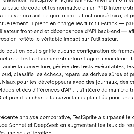
 la base de code et les normalise en un PRD interne st
la couverture suit ce que le produit est censé faire, et
 actuellement. Il prend en charge les flux full-stack — pa
tilisateur front-end et dépendances d'API back-end — af
ession reflète le véritable impact sur l'utilisateur.
de bout en bout signifie aucune configuration de fram
elle de tests et aucune structure fragile à maintenir. T
lanifie la couverture, génère des tests exécutables, le
cloud, classifie les échecs, répare les dérives sûres et p
viviaux pour les développeurs avec des journaux, des c
vidéos et des différences d'API. Il s'intègre de manière 
 et prend en charge la surveillance planifiée pour une
 récente analyse comparative, TestSprite a surpassé le
ude Sonnet et DeepSeek en augmentant les taux de réu
s une seule itération.