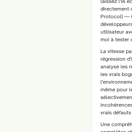
laissez l'IA é
directement 
Protocol) — 
développeurs
utilisateur a
moi à tester 
La vitesse pa
régression d'
analyse les r
les vrais bog
l'environneme
même pour le
sélectivement
incohérences
vrais défaut
Une compréhen
complètes et 