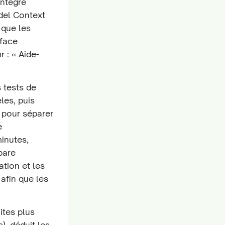
'intègre
del Context
 que les
rface
 : « Aide-
s tests de
les, puis
s pour séparer
e
inutes,
pare
tion et les
afin que les
ites plus
), déduit les